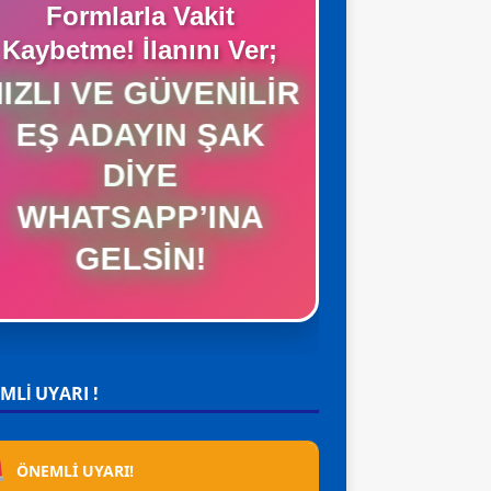
Formlarla Vakit
Kaybetme! İlanını Ver;
HIZLI VE GÜVENILIR
EŞ ADAYIN ŞAK
DIYE
WHATSAPP’INA
GELSIN!
MLİ UYARI !
ÖNEMLİ UYARI!