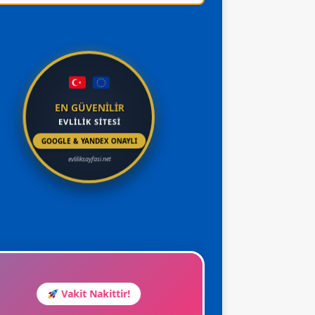
EN GÜVENİLİR
EVLİLİK SİTESİ
GOOGLE & YANDEX ONAYLI
evliliksayfasi.net
Vakit Nakittir!