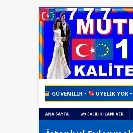
GÜVENİLİR •
ÜYELİK YOK •
UYGULAMA Y
ANA SAYFA
✍️ EVLİLİK İLANI VER