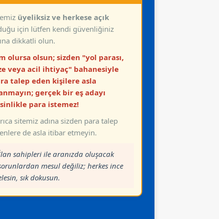
temiz
üyeliksiz ve herkese açık
duğu için lütfen kendi güvenliğiniz
ına dikkatli olun.
m olursa olsun; sizden "yol parası,
ze veya acil ihtiyaç" bahanesiyle
ra talep eden kişilere asla
anmayın; gerçek bir eş adayı
sinlikle para istemez!
rıca sitemiz adına sizden para talep
enlere de asla itibar etmeyin.
İlan sahipleri ile aranızda oluşacak
sorunlardan mesul değiliz; herkes ince
elesin, sık dokusun.