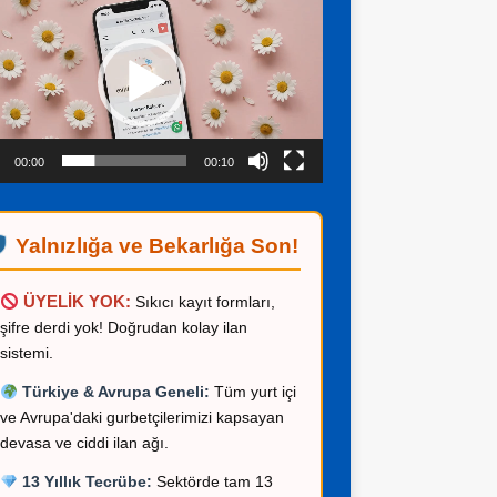
ıcı
00:00
00:10
Yalnızlığa ve Bekarlığa Son!
ÜYELİK YOK:
Sıkıcı kayıt formları,
şifre derdi yok! Doğrudan kolay ilan
sistemi.
Türkiye & Avrupa Geneli:
Tüm yurt içi
ve Avrupa'daki gurbetçilerimizi kapsayan
devasa ve ciddi ilan ağı.
13 Yıllık Tecrübe:
Sektörde tam 13