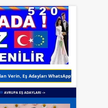
yları WhatsApp'ınıza Ulaşsın •
GERÇEK EVLİLİ
AVRUPA EŞ ADAYLARI ->
o