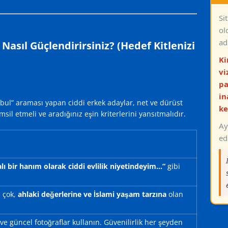
Si
ol
ad
Nasıl Güçlendirirsiniz? (Hedef Kitlenizi
Ki
vi
pa
in
nbul” araması yapan ciddi erkek adaylar, net ve dürüst
ke
 temsil etmeli ve aradığınız eşin kriterlerini yansıtmalıdır.
Ay
ed
lı bir hanım olarak ciddi evlilik niyetindeyim…”
gibi
 çok,
ahlaki değerlerine ve İslami yaşam tarzına
olan
e güncel fotoğraflar kullanın. Güvenilirlik her şeyden