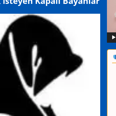
 İsteyen Kapalı Bayanlar
oynat