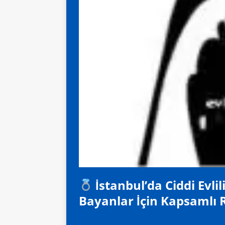
İstanbul’da Ciddi Evli
Bayanlar İçin Kapsamlı 