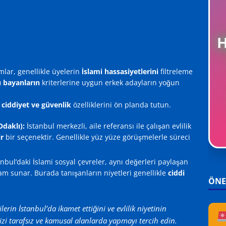
lar, genellikle üyelerin
İslami hassasiyetlerini
filtreleme
ü bayanların
kriterlerine uygun erkek adayların yoğun
u
ciddiyet ve güvenlik
özelliklerini ön planda tutun.
Odaklı):
İstanbul merkezli, aile referansı ile çalışan evlilik
ir
bir seçenektir. Genellikle yüz yüze görüşmelerle süreci
nbul’daki İslami sosyal çevreler, aynı değerleri paylaşan
tam sunar. Burada tanışanların niyetleri genellikle
ciddi
ÖNE
erin İstanbul’da ikamet ettiğini ve evlilik niyetinin
izi
tarafsız ve kamusal
alanlarda yapmayı tercih edin.