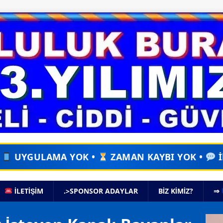
OK •
ZAMAN KAYBI YOK •
İlan Verin, Eş Ada
İLETİŞİM
.>SPONSOR ADAYLAR
BIZ KIMIZ?
⇒
Vide