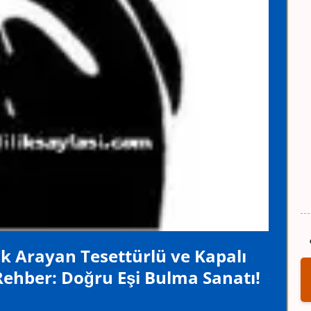
lik Arayan Tesettürlü ve Kapalı
Rehber: Doğru Eşi Bulma Sanatı!