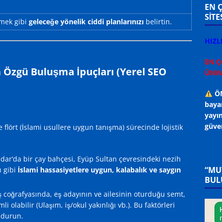
EN 
SİTE
rmek gibi
geleceğe yönelik ciddi planlarınızı
belirtin.
HIZL
EN Ç
 Özgü Buluşma İpuçları (Yerel SEO
ÜNVA
ÖN
bayan
yayın
güven
 flört (İslami usullere uygun tanışma) sürecinde lojistik
ar’da bir çay bahçesi, Eyüp Sultan çevresindeki nezih
“MU
ı gibi
İslami hassasiyetlere uygun, kalabalık ve saygın
BUL
 coğrafyasında, eş adayının ve ailesinin oturduğu semt,
 olabilir (Ulaşım, iş/okul yakınlığı vb.). Bu faktörleri
ndurun.