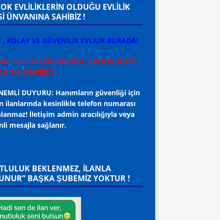
ÇOK EVLİLİKLERİN OLDUĞU EVLİLİK
Sİ ÜNVANINA SAHİBİZ !
I , KOLAY VE GÜVENİLİR EVLİLİK BURADA!
OK EVLİLİKLERİN OLDUĞU EVLİLİK SİTESİ
NINA SAHİBİZ !
EMLİ DUYURU: Hanımların güvenliği için
 ilanlarında kesinlikle telefon numarası
lanmaz! İletişim admin aracılığıyla veya
li mesajla sağlanır.
TLULUK BEKLENMEZ, ILANLA
UNUR” BAŞKA ŞUBEMİZ YOKTUR !