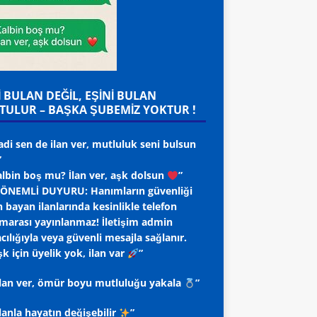
İ BULAN DEĞİL, EŞİNİ BULAN
TULUR – BAŞKA ŞUBEMİZ YOKTUR !
adi sen de ilan ver, mutluluk seni bulsun
”
albin boş mu? İlan ver, aşk dolsun
”
ÖNEMLİ DUYURU: Hanımların güvenliği
n bayan ilanlarında kesinlikle telefon
marası yayınlanmaz! İletişim admin
cılığıyla veya güvenli mesajla sağlanır.
k için üyelik yok, ilan var
”
 ilan ver, ömür boyu mutluluğu yakala
”
ilanla hayatın değişebilir
”