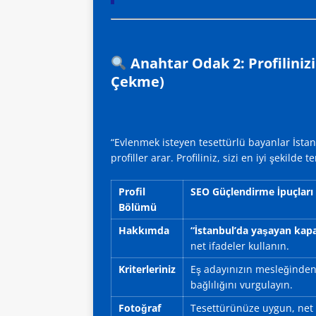
Anahtar Odak 2: Profilinizi 
Çekme)
“Evlenmek isteyen tesettürlü bayanlar İsta
profiller arar. Profiliniz, sizi en iyi şekilde
Profil
SEO Güçlendirme İpuçları
Bölümü
Hakkımda
“İstanbul’da yaşayan kapa
net ifadeler kullanın.
Kriterleriniz
Eş adayınızın mesleğinden
bağlılığını vurgulayın.
Fotoğraf
Tesettürünüze uygun, net v