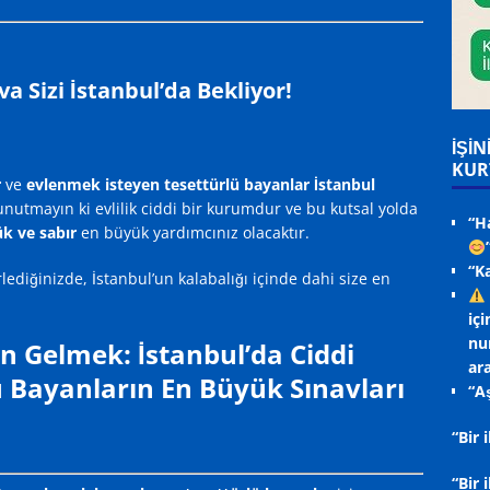
a Sizi İstanbul’da Bekliyor!
İŞİN
KUR
r
ve
evlenmek isteyen tesettürlü bayanlar İstanbul
nutmayın ki evlilik ciddi bir kurumdur ve bu kutsal yolda
“H
k ve sabır
en büyük yardımcınız olacaktır.
“K
rlediğinizde, İstanbul’un kalabalığı içinde dahi size en
içi
nu
n Gelmek: İstanbul’da Ciddi
ara
ü Bayanların En Büyük Sınavları
“Aş
“Bir
“Bir 