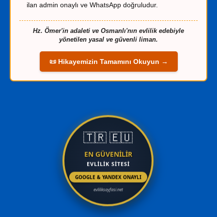
ilan admin onaylı ve WhatsApp doğruludur.
Hz. Ömer'in adaleti ve Osmanlı'nın evlilik edebiyle
yönetilen yasal ve güvenli liman.
📜 Hikayemizin Tamamını Okuyun →
🇹🇷
🇪🇺
EN GÜVENİLİR
EVLİLİK SİTESİ
GOOGLE & YANDEX ONAYLI
evliliksayfasi.net