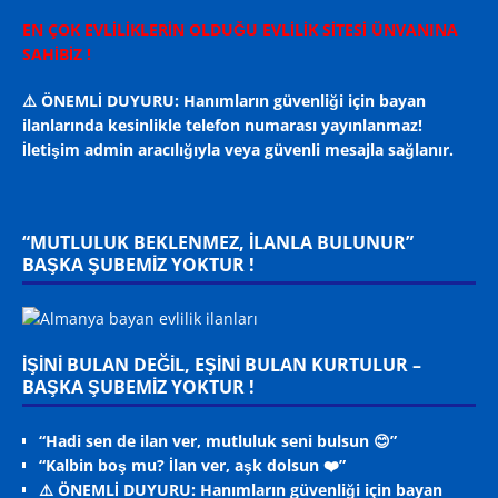
EN ÇOK EVLİLİKLERİN OLDUĞU EVLİLİK SİTESİ ÜNVANINA
SAHİBİZ !
⚠️ ÖNEMLİ DUYURU: Hanımların güvenliği için bayan
ilanlarında kesinlikle telefon numarası yayınlanmaz!
İletişim admin aracılığıyla veya güvenli mesajla sağlanır.
“MUTLULUK BEKLENMEZ, ILANLA BULUNUR”
BAŞKA ŞUBEMİZ YOKTUR !
İŞİNİ BULAN DEĞİL, EŞİNİ BULAN KURTULUR –
BAŞKA ŞUBEMİZ YOKTUR !
“Hadi sen de ilan ver, mutluluk seni bulsun 😊”
“Kalbin boş mu? İlan ver, aşk dolsun ❤️”
⚠️ ÖNEMLİ DUYURU: Hanımların güvenliği için bayan