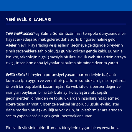
YENI EVLILIK İLANLARI
Yeni evlilik ilanları
eş Bulma Günümüzün hızlı tempolu dünyasında, bir
hayat arkadaşı bulmak giderek daha zorlu bir görev haline geldi.
Ailelerin evlilik ayarladığı ve iş eşlerini seçmeye geldiğinde bireylerin
sınırlı seçeneklere sahip olduğu günler çoktan geride kaldı. Bununla
birlikte, teknolojinin gelişmesiyle birlikte, evlilik web sitelerinin ortaya
çıkışı, insanların daha iyi yarılarını bulma biçiminde devrim yarattı.
Evlilik siteleri
, bireylerin potansiyel yaşam partnerleriyle bağlantı
kurması için uygun ve verimli bir platform sundukları için son yıllarda
önemli bir popülerlik kazanmıştır. Bu web siteleri, benzer değer ve
inançları paylaşan bir ortak bulmayı kolaylaştırarak, çeşitli
geçmişlerden, dinlerden ve topluluklardan insanlara hitap etmek
üzere tasarlanmıştır. İster geleneksel bir görücü usulü evlilik, ister
daha modern bir aşk evliliği arıyor olun, bu platformlar aralarından
seçim yapabileceğiniz çok çeşitli seçenekler sunar.
Bir evlilik sitesinin birincil amacı, bireylerin uygun bir eş veya koca