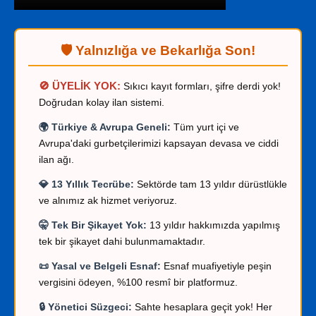
🛡️ Yalnızlığa ve Bekarlığa Son!
🚫 ÜYELİK YOK:
Sıkıcı kayıt formları, şifre derdi yok!
Doğrudan kolay ilan sistemi.
🌍 Türkiye & Avrupa Geneli:
Tüm yurt içi ve
Avrupa'daki gurbetçilerimizi kapsayan devasa ve ciddi
ilan ağı.
💎 13 Yıllık Tecrübe:
Sektörde tam 13 yıldır dürüstlükle
ve alnımız ak hizmet veriyoruz.
🤫 Tek Bir Şikayet Yok:
13 yıldır hakkımızda yapılmış
tek bir şikayet dahi bulunmamaktadır.
📜 Yasal ve Belgeli Esnaf:
Esnaf muafiyetiyle peşin
vergisini ödeyen, %100 resmî bir platformuz.
🔒 Yönetici Süzgeci:
Sahte hesaplara geçit yok! Her