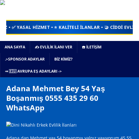
SAL HİZMET • ⭐ KALİTELİ İLANLAR • 🤝 CİDDİ EVLİLİKLER • 🔒
ANA SAYFA
✍️ EVLİLİK İLANI VER
☎️ İLETİŞİM
.>SPONSOR ADAYLAR
BIZ KIMIZ?
⇒ 🇪🇺 AVRUPA EŞ ADAYLARI ->
Adana Mehmet Bey 54 Yaş
Boşanmış 0555 435 29 60
WhatsApp
Adana dan Mehmet yaş 54 boşanmış yalnız yaşıyorum 45,55