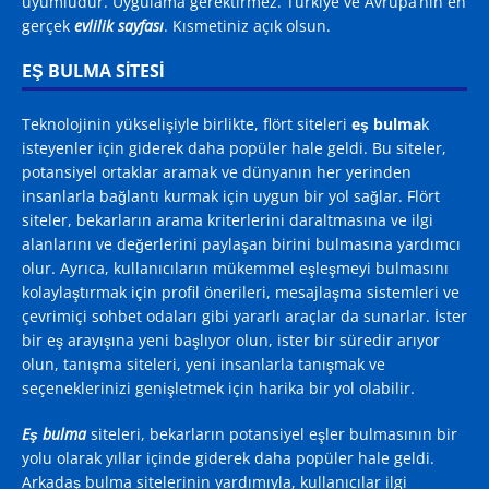
uyumludur. Uygulama gerektirmez. Türkiye ve Avrupa’nın en
gerçek
evlilik sayfası
. Kısmetiniz açık olsun.
EŞ BULMA SITESI
Teknolojinin yükselişiyle birlikte, flört siteleri
eş bulma
k
isteyenler için giderek daha popüler hale geldi. Bu siteler,
potansiyel ortaklar aramak ve dünyanın her yerinden
insanlarla bağlantı kurmak için uygun bir yol sağlar. Flört
siteler, bekarların arama kriterlerini daraltmasına ve ilgi
alanlarını ve değerlerini paylaşan birini bulmasına yardımcı
olur. Ayrıca, kullanıcıların mükemmel eşleşmeyi bulmasını
kolaylaştırmak için profil önerileri, mesajlaşma sistemleri ve
çevrimiçi sohbet odaları gibi yararlı araçlar da sunarlar. İster
bir eş arayışına yeni başlıyor olun, ister bir süredir arıyor
olun, tanışma siteleri, yeni insanlarla tanışmak ve
seçeneklerinizi genişletmek için harika bir yol olabilir.
Eş bulma
siteleri, bekarların potansiyel eşler bulmasının bir
yolu olarak yıllar içinde giderek daha popüler hale geldi.
Arkadaş bulma sitelerinin yardımıyla, kullanıcılar ilgi