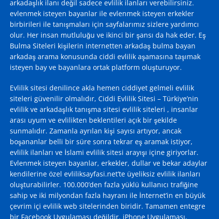
arkadaşlık ilanı değil sadece evlilik ilanları verebilirsiniz.
evlenmek isteyen bayanlar ile evlenmek isteyen erkekler
birbirileri ile tanışmaları için sayfalarımız sizlere yardımcı
olur. Her insan mutluluğu ve ikinci bir şansı da hak eder. Eş
Bulma Siteleri kişilerin internetten arkadaş bulma bayan
arkadaş arama konusunda ciddi evlilik aşamasına taşımak
isteyen bay ve bayanlara ortak platform oluşturuyor.
Evlilik sitesi denilince akla hemen ciddiyet gelmeli evlilik
siteleri güvenilir olmalıdır, Ciddi Evlilik Sitesi – Türkiye’nin
evlilik ve arkadaşlık tanışma sitesi evlilik siteleri , insanlar
arası uyum ve evlilikten beklentileri açık bir şekilde
sunmalıdır. Zamanla ayrılan kişi sayısı artıyor, ancak
boşananlar belli bir süre sonra tekrar eş aramak istiyor,
evlilik ilanları ve İslami evlilik sitesi arayışı içine giriyorlar.
Evlenmek isteyen bayanlar, erkekler, dullar ve bekar adaylar
kendilerine özel evliliksayfasi.net’te üyeliksiz evlilik ilanları
oluşturabilirler. 100.000’den fazla yüklü kullanıcı trafiğine
sahip ve iki milyondan fazla hayranı ile İnternet’in en büyük
çevrim içi evlilik web sitelerinden biridir. Tamamen entegre
bir Facebook Uygulaması değildir. iPhone Uygulaması,