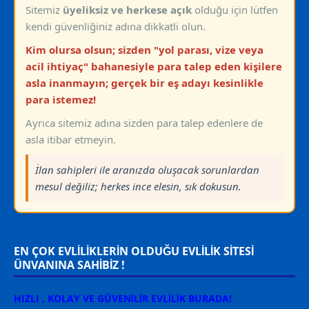
Sitemiz
üyeliksiz ve herkese açık
olduğu için lütfen
kendi güvenliğiniz adına dikkatli olun.
Kim olursa olsun; sizden "yol parası, vize veya
acil ihtiyaç" bahanesiyle para talep eden kişilere
asla inanmayın; gerçek bir eş adayı kesinlikle
para istemez!
Ayrıca sitemiz adına sizden para talep edenlere de
asla itibar etmeyin.
İlan sahipleri ile aranızda oluşacak sorunlardan
mesul değiliz; herkes ince elesin, sık dokusun.
EN ÇOK EVLİLİKLERİN OLDUĞU EVLİLİK SİTESİ
ÜNVANINA SAHİBİZ !
HIZLI , KOLAY VE GÜVENİLİR EVLİLİK BURADA!