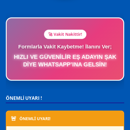
🚀 Vakit Nakittir!
Formlarla Vakit Kaybetme! İlanını Ver;
HIZLI VE GÜVENILIR EŞ ADAYIN ŞAK
DIYE WHATSAPP’INA GELSIN!
ÖNEMLİ UYARI !
🚨
ÖNEMLİ UYARI!