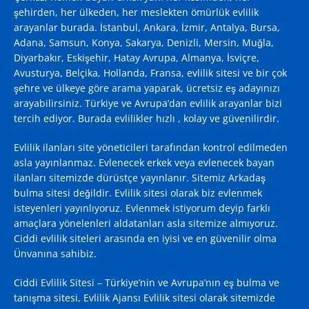
şehirden, her ülkeden, her meslekten ömürlük evlilik
arayanlar burada. İstanbul, Ankara, İzmir, Antalya, Bursa,
Adana, Samsun, Konya, Sakarya, Denizli, Mersin, Muğla,
Diyarbakır, Eskişehir, Hatay Avrupa, Almanya, İsviçre,
Avusturya, Belçika, Hollanda, Fransa, evlilik sitesi ve bir çok
şehre ve ülkeye göre arama yaparak, ücretsiz eş adayınızı
arayabilirsiniz. Türkiye ve Avrupa’dan evlilik arayanlar bizi
tercih ediyor. Burada evlilikler hızlı , kolay ve güvenilirdir.
Evlilik ilanları site yöneticileri tarafından kontrol edilmeden
asla yayınlanmaz. Evlenecek erkek veya evlenecek bayan
ilanları sitemizde dürüstçe yayınlanır. Sitemiz Arkadaş
bulma sitesi değildir. Evlilik sitesi olarak biz evlenmek
isteyenleri yayınlıyoruz. Evlenmek istiyorum deyip farklı
amaçlara yönelenleri aldatanları asla sitemize almıyoruz.
Ciddi evlilik siteleri arasında en iyisi ve en güvenilir olma
Ünvanına sahibiz.
Ciddi Evlilik Sitesi – Türkiye’nin ve Avrupa’nın eş bulma ve
tanışma sitesi, Evlilik Ajansı
Evlilik sitesi
olarak sitemizde