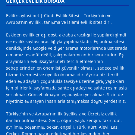
GERÇEK EVLİLİK BURADA
Evliliksayfasi.net | Ciddi Evlilik Sitesi – Türkiye’nin ve
Avrupa’nın evlilik , tanışma ve İslami evlilik sitesidir..
Eskiden evlilikler eş, dost, akraba aracılığı ile yapılırdı şimdi
ise evlilik sayfası aracılığıyla yapılmaktadır. Eş bulma sitesi
denildiğinde
Google
ve diğer arama motorlarında üst sırada
olmamız tesadüf değil, çalışmalarımızın bir sonucudur. Eş
arayanların evliliksayfasi.net’i tercih etmelerinin
sebeplerinden en önemlisi güvenilir olması , sadece evlilik
hizmeti vermesi ve üyelik olmamasıdır. Ayrıca bizi tercih
eden eş adayları çoğunlukla tavsiye üzerine giriş yaptıkları
için bilirler ki sayfamızda sahte eş adayı ve sahte resim asla
yer almaz. Güncel olmayan eş adayları yer almaz. Sizin de
niyetiniz eş arayan insanlarla tanışmaksa doğru yerdesiniz.
Türkiye’nin ve Avrupa’nın ilk üyeliksiz ve Ücretsiz evlilik
ilanları bulma sitesi. Genç, olgun, yaşlı, zengin, fakir, dul,
ayrılmış, boşanmış, bekar, engelli, Türk, Kürt, Alevi, Laz,
Çerkez, Romen bayan erkek yani her kesimden, her