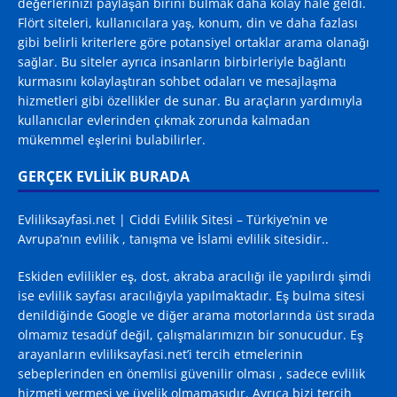
değerlerinizi paylaşan birini bulmak daha kolay hale geldi.
Flört siteleri, kullanıcılara yaş, konum, din ve daha fazlası
gibi belirli kriterlere göre potansiyel ortaklar arama olanağı
sağlar. Bu siteler ayrıca insanların birbirleriyle bağlantı
kurmasını kolaylaştıran sohbet odaları ve mesajlaşma
hizmetleri gibi özellikler de sunar. Bu araçların yardımıyla
kullanıcılar evlerinden çıkmak zorunda kalmadan
mükemmel eşlerini bulabilirler.
GERÇEK EVLİLİK BURADA
Evliliksayfasi.net | Ciddi Evlilik Sitesi – Türkiye’nin ve
Avrupa’nın evlilik , tanışma ve İslami evlilik sitesidir..
Eskiden evlilikler eş, dost, akraba aracılığı ile yapılırdı şimdi
ise evlilik sayfası aracılığıyla yapılmaktadır. Eş bulma sitesi
denildiğinde
Google
ve diğer arama motorlarında üst sırada
olmamız tesadüf değil, çalışmalarımızın bir sonucudur. Eş
arayanların evliliksayfasi.net’i tercih etmelerinin
sebeplerinden en önemlisi güvenilir olması , sadece evlilik
hizmeti vermesi ve üyelik olmamasıdır. Ayrıca bizi tercih