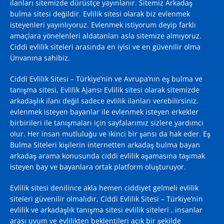
ilanları sitemizde dürüstçe yayınlanır. Sitemiz Arkadaş
bulma sitesi değildir. Evlilik sitesi olarak biz evlenmek
isteyenleri yayınlıyoruz. Evlenmek istiyorum deyip farklı
amaçlara yönelenleri aldatanları asla sitemize almıyoruz.
Ciddi evlilik siteleri arasında en iyisi ve en güvenilir olma
Ünvanına sahibiz.
Ciddi Evlilik Sitesi – Türkiye’nin ve Avrupa’nın eş bulma ve
tanışma sitesi, Evlilik Ajansı
Evlilik sitesi
olarak sitemizde
arkadaşlık ilanı değil sadece evlilik ilanları verebilirsiniz.
evlenmek isteyen bayanlar ile evlenmek isteyen erkekler
birbirileri ile tanışmaları için sayfalarımız sizlere yardımcı
olur. Her insan mutluluğu ve ikinci bir şansı da hak eder. Eş
Bulma Siteleri kişilerin internetten arkadaş bulma bayan
arkadaş arama konusunda ciddi evlilik aşamasına taşımak
isteyen bay ve bayanlara ortak platform oluşturuyor.
Evlilik sitesi denilince akla hemen ciddiyet gelmeli evlilik
siteleri güvenilir olmalıdır, Ciddi Evlilik Sitesi – Türkiye’nin
evlilik ve arkadaşlık tanışma sitesi evlilik siteleri , insanlar
arası uyum ve evlilikten beklentileri açık bir şekilde