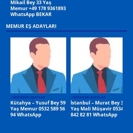
53 Yaş +49 1522
8522699 WhatsApp
MEMUR EŞ ADAYLARI
.
.>SPONSOR ADAYLAR
Hatay – Abuzer Bey 43
Yaş Öğretmen 0530 421
.>SPONSOR ADAYLAR
 37
İstanbul Mehmet Bey
93 01 WhatsApp
34
55 Yaş Eşi Vefat Etmiş
0534 320 60 52
WhatsApp