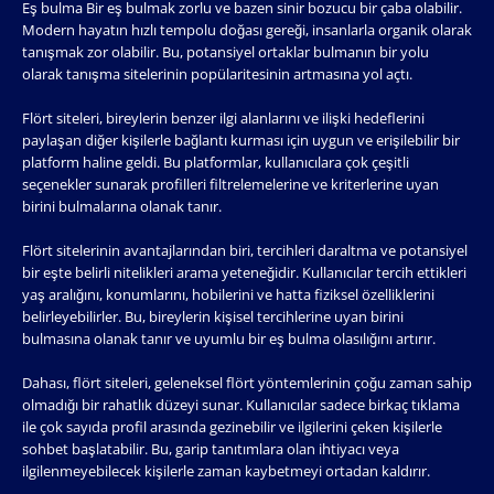
Eş bulma Bir eş bulmak zorlu ve bazen sinir bozucu bir çaba olabilir.
Modern hayatın hızlı tempolu doğası gereği, insanlarla organik olarak
tanışmak zor olabilir. Bu, potansiyel ortaklar bulmanın bir yolu
olarak tanışma sitelerinin popülaritesinin artmasına yol açtı.
Flört siteleri, bireylerin benzer ilgi alanlarını ve ilişki hedeflerini
paylaşan diğer kişilerle bağlantı kurması için uygun ve erişilebilir bir
platform haline geldi. Bu platformlar, kullanıcılara çok çeşitli
seçenekler sunarak profilleri filtrelemelerine ve kriterlerine uyan
birini bulmalarına olanak tanır.
Flört sitelerinin avantajlarından biri, tercihleri ​​daraltma ve potansiyel
bir eşte belirli nitelikleri arama yeteneğidir. Kullanıcılar tercih ettikleri
yaş aralığını, konumlarını, hobilerini ve hatta fiziksel özelliklerini
belirleyebilirler. Bu, bireylerin kişisel tercihlerine uyan birini
bulmasına olanak tanır ve uyumlu bir eş bulma olasılığını artırır.
Dahası, flört siteleri, geleneksel flört yöntemlerinin çoğu zaman sahip
olmadığı bir rahatlık düzeyi sunar. Kullanıcılar sadece birkaç tıklama
ile çok sayıda profil arasında gezinebilir ve ilgilerini çeken kişilerle
sohbet başlatabilir. Bu, garip tanıtımlara olan ihtiyacı veya
ilgilenmeyebilecek kişilerle zaman kaybetmeyi ortadan kaldırır.