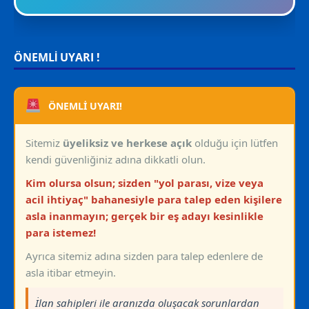
ÖNEMLİ UYARI !
ÖNEMLİ UYARI!
Sitemiz
üyeliksiz ve herkese açık
olduğu için lütfen
kendi güvenliğiniz adına dikkatli olun.
Kim olursa olsun; sizden "yol parası, vize veya
acil ihtiyaç" bahanesiyle para talep eden kişilere
asla inanmayın; gerçek bir eş adayı kesinlikle
para istemez!
Ayrıca sitemiz adına sizden para talep edenlere de
asla itibar etmeyin.
İlan sahipleri ile aranızda oluşacak sorunlardan