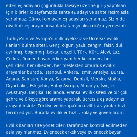
eden eş adayları çoğunlukla tavsiye üzerine giriş yaptıkları
için bilirler ki sayfamızda sahte eş adayı ve sahte resim asla
yer almaz. Güncel olmayan eş adayları yer almaz. Sizin de
niyetiniz eş arayan insanlarla tanışmaksa doğru yerdesiniz.
Türkiye’nin ve Avrupa’nın ilk üyeliksiz ve Ücretsiz evlilik
ilanları bulma sitesi. Genç, olgun, yaşlı, zengin, fakir, dul,
ayrılmış, boşanmış, bekar, engelli, Türk, Kürt, Alevi, Laz,
Çerkez, Romen bayan erkek yani her kesimden, her
şehirden, her ülkeden, her meslekten ömürlük evlilik
arayanlar burada. İstanbul, Ankara, İzmir, Antalya, Bursa,
Adana, Samsun, Konya, Sakarya, Denizli, Mersin, Muğla,
Diyarbakır, Eskişehir, Hatay Avrupa, Almanya, İsviçre,
Avusturya, Belçika, Hollanda, Fransa, evlilik sitesi ve bir çok
şehre ve ülkeye göre arama yaparak, ücretsiz eş adayınızı
arayabilirsiniz. Türkiye ve Avrupa’dan evlilik arayanlar bizi
tercih ediyor. Burada evlilikler hızlı , kolay ve güvenilirdir.
Evlilik ilanları site yöneticileri tarafından kontrol edilmeden
asla yayınlanmaz. Evlenecek erkek veya evlenecek bayan