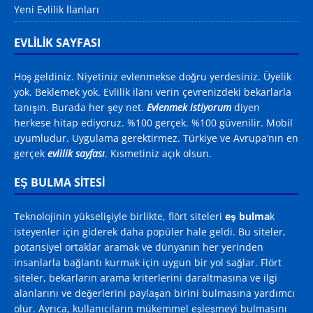
Yeni Evlilik İlanları
EVLİLİK SAYFASI
Hoş geldiniz. Niyetiniz evlenmekse doğru yerdesiniz. Üyelik
yok. Beklemek yok. Evlilik ilanı verin çevrenizdeki bekarlarla
tanışın. Burada her şey net.
Evlenmek istiyorum
diyen
herkese hitap ediyoruz. %100 gerçek. %100 güvenilir. Mobil
uyumludur. Uygulama gerektirmez. Türkiye ve Avrupa’nın en
gerçek
evlilik sayfası
. Kısmetiniz açık olsun.
EŞ BULMA SITESI
Teknolojinin yükselişiyle birlikte, flört siteleri
eş bulma
k
isteyenler için giderek daha popüler hale geldi. Bu siteler,
potansiyel ortaklar aramak ve dünyanın her yerinden
insanlarla bağlantı kurmak için uygun bir yol sağlar. Flört
siteler, bekarların arama kriterlerini daraltmasına ve ilgi
alanlarını ve değerlerini paylaşan birini bulmasına yardımcı
olur. Ayrıca, kullanıcıların mükemmel eşleşmeyi bulmasını