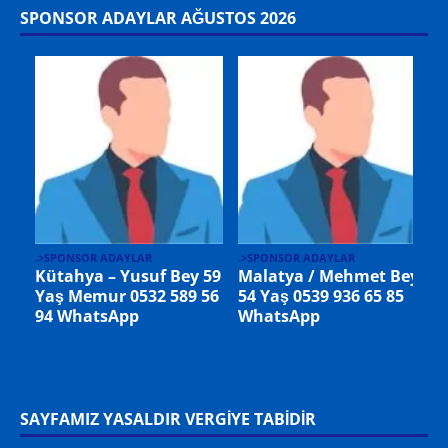
SPONSOR ADAYLAR AĞUSTOS 2026
.>SPONSOR ADAYLAR
Aziz Bey 68 Yaş Kamu
.
Emeklisi 0531 645 58 69
ey
WhatsApp
.>SPONSOR ADAYLAR
Almanya/ Stuttgart –
Mikail Bey 33 Yaş
Memur +49 178 9361893
WhatsApp BEKAR
SAYFAMIZ YASALDIR VERGİYE TABİDİR