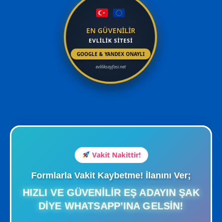
EN GÜVENİLİR
EVLİLİK SİTESİ
GOOGLE & YANDEX ONAYLI
evliliksayfasi.net
Vakit Nakittir!
Formlarla Vakit Kaybetme! İlanını Ver;
HIZLI VE GÜVENILIR EŞ ADAYIN ŞAK
DIYE WHATSAPP’INA GELSIN!