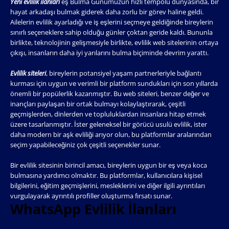
Yeni evlilik ilanları
eş Bulma Günümüzün hızlı tempolu dünyasında, bir
hayat arkadaşı bulmak giderek daha zorlu bir görev haline geldi.
Ailelerin evlilik ayarladığı ve iş eşlerini seçmeye geldiğinde bireylerin
sınırlı seçeneklere sahip olduğu günler çoktan geride kaldı. Bununla
birlikte, teknolojinin gelişmesiyle birlikte, evlilik web sitelerinin ortaya
çıkışı, insanların daha iyi yarılarını bulma biçiminde devrim yarattı.
Evlilik siteleri
, bireylerin potansiyel yaşam partnerleriyle bağlantı
kurması için uygun ve verimli bir platform sundukları için son yıllarda
önemli bir popülerlik kazanmıştır. Bu web siteleri, benzer değer ve
inançları paylaşan bir ortak bulmayı kolaylaştırarak, çeşitli
geçmişlerden, dinlerden ve topluluklardan insanlara hitap etmek
üzere tasarlanmıştır. İster geleneksel bir görücü usulü evlilik, ister
daha modern bir aşk evliliği arıyor olun, bu platformlar aralarından
seçim yapabileceğiniz çok çeşitli seçenekler sunar.
Bir evlilik sitesinin birincil amacı, bireylerin uygun bir eş veya koca
bulmasına yardımcı olmaktır. Bu platformlar, kullanıcılara kişisel
bilgilerini, eğitim geçmişlerini, mesleklerini ve diğer ilgili ayrıntıları
vurgulayarak ayrıntılı profiller oluşturma fırsatı sunar.
WhatsApp Evlilik İlanları