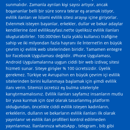
sunmalıdır. Zamanla ayrılan kişi sayısı artıyor, ancak
boşananlar belli bir süre sonra tekrar eş aramak istiyor,
evlilik ilanları ve İslami evlilik sitesi arayışı içine giriyorlar.
Evlenmek isteyen bayanlar, erkekler, dullar ve bekar adaylar
kendilerine özel evliliksayfasi.net’te üyeliksiz evlilik ilanları
oluşturabilirler. 100.000’den fazla yüklü kullanıcı trafiğine
sahip ve iki milyondan fazla hayranı ile İnternet’in en büyük
çevrim içi evlilik web sitelerinden biridir. Tamamen entegre
bir Facebook Uygulaması değildir. iPhone Uygulaması,
Android Uygulamalarına uygun ciddi bir web izdivaç sitesi
hizmeti sunar. Siteye girişler % 100 ücretsizdir. Üyelik
gerekmez. Türkiye ve Avrupa’nın en büyük çevrim içi evlilik
sitelerinden birini kullanmaya başlamak için şimdi evlilik
ilanı verin. Sitemizi ücretsiz eş bulma siteleriyle
karıştırmamalısınız. Evlilik ilanları sayfamız insanların mutlu
bir yuva kurmak için özel olarak tasarlanmış platform
olduğundan, öncelikle ciddi evlilik isteyen kadınların,
erkeklerin, dulların ve bekarların evlilik ilanları ilk olarak
yayınlanır ve evlilik ilan profilleri kontrol edilmeden
yayınlanmaz. İlanlarınıza whatsApp , telegram , bib gibi