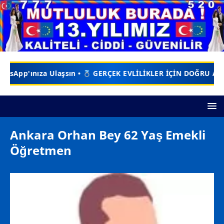
ÇEK EVLİLİKLER İÇİN DOĞRU ADRES •
EVLİLİKSAYFASI.NET 
Ankara Orhan Bey 62 Yaş Emekli
Öğretmen