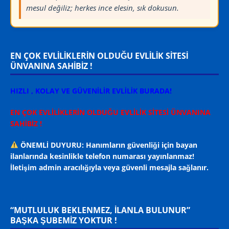
mesul değiliz; herkes ince elesin, sık dokusun.
EN ÇOK EVLİLİKLERİN OLDUĞU EVLİLİK SİTESİ
ÜNVANINA SAHİBİZ !
HIZLI , KOLAY VE GÜVENİLİR EVLİLİK BURADA!
EN ÇOK EVLİLİKLERİN OLDUĞU EVLİLİK SİTESİ ÜNVANINA
SAHİBİZ !
ÖNEMLİ DUYURU: Hanımların güvenliği için bayan
ilanlarında kesinlikle telefon numarası yayınlanmaz!
İletişim admin aracılığıyla veya güvenli mesajla sağlanır.
“MUTLULUK BEKLENMEZ, ILANLA BULUNUR”
BAŞKA ŞUBEMİZ YOKTUR !