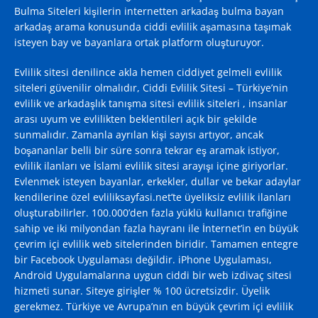
Bulma Siteleri kişilerin internetten arkadaş bulma bayan
arkadaş arama konusunda ciddi evlilik aşamasına taşımak
isteyen bay ve bayanlara ortak platform oluşturuyor.
Evlilik sitesi denilince akla hemen ciddiyet gelmeli evlilik
siteleri güvenilir olmalıdır, Ciddi Evlilik Sitesi – Türkiye’nin
evlilik ve arkadaşlık tanışma sitesi evlilik siteleri , insanlar
arası uyum ve evlilikten beklentileri açık bir şekilde
sunmalıdır. Zamanla ayrılan kişi sayısı artıyor, ancak
boşananlar belli bir süre sonra tekrar eş aramak istiyor,
evlilik ilanları ve İslami evlilik sitesi arayışı içine giriyorlar.
Evlenmek isteyen bayanlar, erkekler, dullar ve bekar adaylar
kendilerine özel evliliksayfasi.net’te üyeliksiz evlilik ilanları
oluşturabilirler. 100.000’den fazla yüklü kullanıcı trafiğine
sahip ve iki milyondan fazla hayranı ile İnternet’in en büyük
çevrim içi evlilik web sitelerinden biridir. Tamamen entegre
bir Facebook Uygulaması değildir. iPhone Uygulaması,
Android Uygulamalarına uygun ciddi bir web izdivaç sitesi
hizmeti sunar. Siteye girişler % 100 ücretsizdir. Üyelik
gerekmez. Türkiye ve Avrupa’nın en büyük çevrim içi evlilik