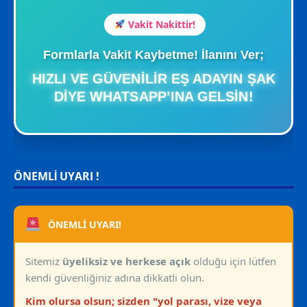
Vakit Nakittir!
Formlarla Vakit Kaybetme! İlanını Ver;
HIZLI VE GÜVENILIR EŞ ADAYIN ŞAK
DIYE WHATSAPP’INA GELSIN!
ÖNEMLİ UYARI !
ÖNEMLİ UYARI!
Sitemiz
üyeliksiz ve herkese açık
olduğu için lütfen
kendi güvenliğiniz adına dikkatli olun.
Kim olursa olsun; sizden "yol parası, vize veya