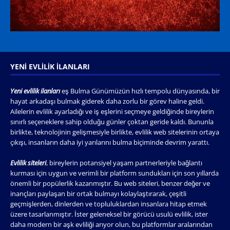
YENI EVLILIK İLANLARI
Yeni evlilik ilanları
eş Bulma Günümüzün hızlı tempolu dünyasında, bir
hayat arkadaşı bulmak giderek daha zorlu bir görev haline geldi.
Ailelerin evlilik ayarladığı ve iş eşlerini seçmeye geldiğinde bireylerin
sınırlı seçeneklere sahip olduğu günler çoktan geride kaldı. Bununla
birlikte, teknolojinin gelişmesiyle birlikte, evlilik web sitelerinin ortaya
çıkışı, insanların daha iyi yarılarını bulma biçiminde devrim yarattı.
Evlilik siteleri
, bireylerin potansiyel yaşam partnerleriyle bağlantı
kurması için uygun ve verimli bir platform sundukları için son yıllarda
önemli bir popülerlik kazanmıştır. Bu web siteleri, benzer değer ve
inançları paylaşan bir ortak bulmayı kolaylaştırarak, çeşitli
geçmişlerden, dinlerden ve topluluklardan insanlara hitap etmek
üzere tasarlanmıştır. İster geleneksel bir görücü usulü evlilik, ister
daha modern bir aşk evliliği arıyor olun, bu platformlar aralarından