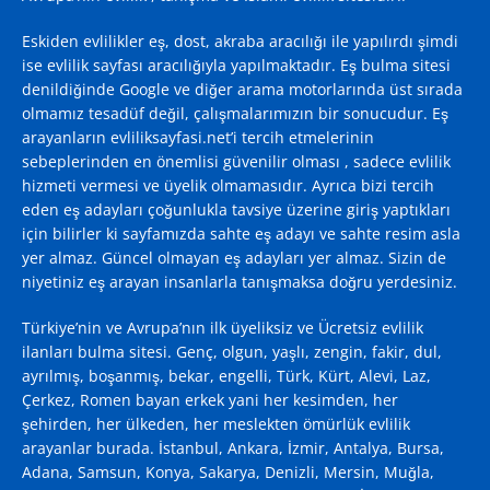
Eskiden evlilikler eş, dost, akraba aracılığı ile yapılırdı şimdi
ise evlilik sayfası aracılığıyla yapılmaktadır. Eş bulma sitesi
denildiğinde
Google
ve diğer arama motorlarında üst sırada
olmamız tesadüf değil, çalışmalarımızın bir sonucudur. Eş
arayanların evliliksayfasi.net’i tercih etmelerinin
sebeplerinden en önemlisi güvenilir olması , sadece evlilik
hizmeti vermesi ve üyelik olmamasıdır. Ayrıca bizi tercih
eden eş adayları çoğunlukla tavsiye üzerine giriş yaptıkları
için bilirler ki sayfamızda sahte eş adayı ve sahte resim asla
yer almaz. Güncel olmayan eş adayları yer almaz. Sizin de
niyetiniz eş arayan insanlarla tanışmaksa doğru yerdesiniz.
Türkiye’nin ve Avrupa’nın ilk üyeliksiz ve Ücretsiz evlilik
ilanları bulma sitesi. Genç, olgun, yaşlı, zengin, fakir, dul,
ayrılmış, boşanmış, bekar, engelli, Türk, Kürt, Alevi, Laz,
Çerkez, Romen bayan erkek yani her kesimden, her
şehirden, her ülkeden, her meslekten ömürlük evlilik
arayanlar burada. İstanbul, Ankara, İzmir, Antalya, Bursa,
Adana, Samsun, Konya, Sakarya, Denizli, Mersin, Muğla,