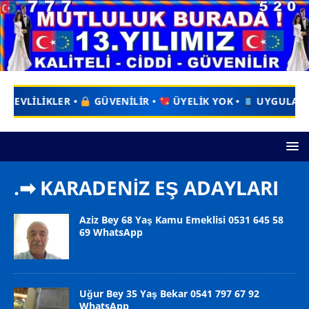
İLİR •
ÜYELİK YOK •
UYGULAMA YOK •
ZAMAN KAYBI
.➡ KARADENİZ EŞ ADAYLARI
Aziz Bey 68 Yaş Kamu Emeklisi 0531 645 58
69 WhatsApp
Uğur Bey 35 Yaş Bekar 0541 797 67 92
WhatsApp