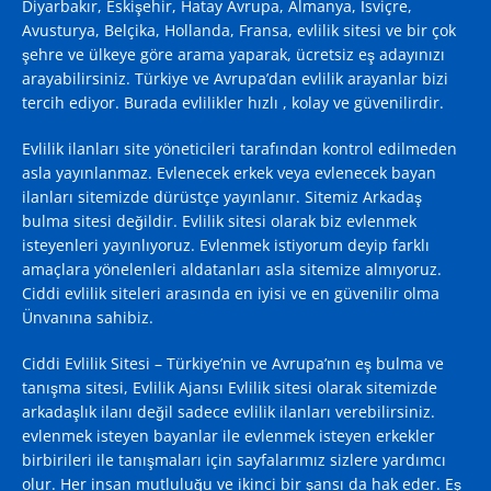
Diyarbakır, Eskişehir, Hatay Avrupa, Almanya, İsviçre,
Avusturya, Belçika, Hollanda, Fransa, evlilik sitesi ve bir çok
şehre ve ülkeye göre arama yaparak, ücretsiz eş adayınızı
arayabilirsiniz. Türkiye ve Avrupa’dan evlilik arayanlar bizi
tercih ediyor. Burada evlilikler hızlı , kolay ve güvenilirdir.
Evlilik ilanları site yöneticileri tarafından kontrol edilmeden
asla yayınlanmaz. Evlenecek erkek veya evlenecek bayan
ilanları sitemizde dürüstçe yayınlanır. Sitemiz Arkadaş
bulma sitesi değildir. Evlilik sitesi olarak biz evlenmek
isteyenleri yayınlıyoruz. Evlenmek istiyorum deyip farklı
amaçlara yönelenleri aldatanları asla sitemize almıyoruz.
Ciddi evlilik siteleri arasında en iyisi ve en güvenilir olma
Ünvanına sahibiz.
Ciddi Evlilik Sitesi – Türkiye’nin ve Avrupa’nın eş bulma ve
tanışma sitesi, Evlilik Ajansı
Evlilik sitesi
olarak sitemizde
arkadaşlık ilanı değil sadece evlilik ilanları verebilirsiniz.
evlenmek isteyen bayanlar ile evlenmek isteyen erkekler
birbirileri ile tanışmaları için sayfalarımız sizlere yardımcı
olur. Her insan mutluluğu ve ikinci bir şansı da hak eder. Eş