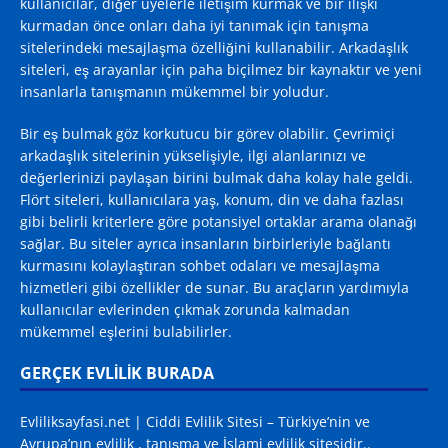
kullanıcılar, diğer üyelerle iletişim kurmak ve bir ilişki
kurmadan önce onları daha iyi tanımak için tanışma
sitelerindeki mesajlaşma özelliğini kullanabilir. Arkadaşlık
siteleri, eş arayanlar için paha biçilmez bir kaynaktır ve yeni
insanlarla tanışmanın mükemmel bir yoludur.
Bir eş bulmak göz korkutucu bir görev olabilir. Çevrimiçi
arkadaşlık sitelerinin yükselişiyle, ilgi alanlarınızı ve
değerlerinizi paylaşan birini bulmak daha kolay hale geldi.
Flört siteleri, kullanıcılara yaş, konum, din ve daha fazlası
gibi belirli kriterlere göre potansiyel ortaklar arama olanağı
sağlar. Bu siteler ayrıca insanların birbirleriyle bağlantı
kurmasını kolaylaştıran sohbet odaları ve mesajlaşma
hizmetleri gibi özellikler de sunar. Bu araçların yardımıyla
kullanıcılar evlerinden çıkmak zorunda kalmadan
mükemmel eşlerini bulabilirler.
GERÇEK EVLİLİK BURADA
Evliliksayfasi.net | Ciddi Evlilik Sitesi – Türkiye’nin ve
Avrupa’nın evlilik , tanışma ve İslami evlilik sitesidir..