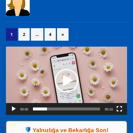
1
2
…
4
»
Video
oynatıcı
00:00
00:10
Yalnızlığa ve Bekarlığa Son!