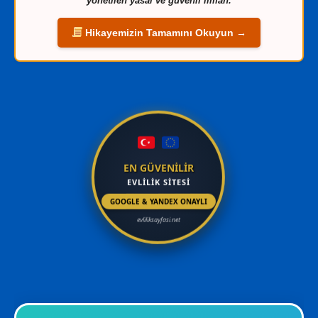
yönetilen yasal ve güvenli liman.
Hikayemizin Tamamını Okuyun →
EN GÜVENİLİR
EVLİLİK SİTESİ
GOOGLE & YANDEX ONAYLI
evliliksayfasi.net