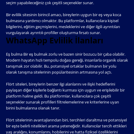
seçim yapabileceğiniz çok çeşitli seçenekler sunar.
Bir evlilik sitesinin birincil amacı, bireylerin uygun bir eş veya koca
bulmasına yardımcı olmaktır. Bu platformlar, kullanıcılara kişisel
bilgilerini, eğitim geçmişlerini, mesleklerini ve diğer ilgili ayrıntıları
vurgulayarak ayrıntılı profiller oluşturma fırsatı sunar.
WhatsApp Evlilik İlanları
Eş bulma Bir eş bulmak zorlu ve bazen sinir bozucu bir çaba olabilir.
Modern hayatın hızlı tempolu doğası gereği, insanlarla organik olarak
tanışmak zor olabilir. Bu, potansiyel ortaklar bulmanın bir yolu
olarak tanışma sitelerinin popülaritesinin artmasına yol açtı.
Flört siteleri, bireylerin benzer ilgi alanlarını ve ilişki hedeflerini
paylaşan diğer kişilerle bağlantı kurması için uygun ve erişilebilir bir
platform haline geldi. Bu platformlar, kullanıcılara çok çeşitli
seçenekler sunarak profilleri filtrelemelerine ve kriterlerine uyan
birini bulmalarına olanak tanır.
Flört sitelerinin avantajlarından biri, tercihleri ​​daraltma ve potansiyel
bir eşte belirli nitelikleri arama yeteneğidir. Kullanıcılar tercih ettikleri
yaş aralığını, konumlarını, hobilerini ve hatta fiziksel özelliklerini