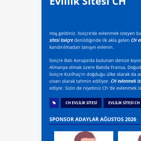
Evlilik Sitesi CH
Hoş geldiniz. İsviçre’de evlenmek isteyen ba
sitesi İsviçre
denildiğinde ilk akla gelen
CH
ev
kandırılmadan tanışın evlenin.
İsviçre Batı Avrupa’da bulunan denize kıyıs
Almanya olmak üzere Batıda Fransa, Doğuda
İsviçre Kızılhaç’ın doğduğu ülke olarak da anı
civarı olarak tahmin ediliyor.
CH evlenmek is
ediyor. Sizin de niyetiniz Ch ‘de evlenmek 
CH EVLİLİK SİTESİ
EVLİLİK SİTESİ CH
SPONSOR ADAYLAR AĞUSTOS 2026