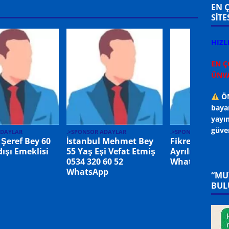
EN 
SİTE
HIZL
EN Ç
ÜNVA
ÖN
bayan
yayın
güven
ADAYLAR
.>SPONSOR ADAYLAR
.>SPONSOR ADAYLA
 Şeref Bey 60
İstanbul Mehmet Bey
Fikret Bey 55 
ışı Emeklisi
55 Yaş Eşi Vefat Etmiş
Ayrılmış 0536 
0534 320 60 52
WhatsApp
WhatsApp
“MU
BUL