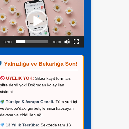
ıcı
00:00
00:10
Yalnızlığa ve Bekarlığa Son!
ÜYELİK YOK:
Sıkıcı kayıt formları,
şifre derdi yok! Doğrudan kolay ilan
sistemi.
Türkiye & Avrupa Geneli:
Tüm yurt içi
ve Avrupa'daki gurbetçilerimizi kapsayan
devasa ve ciddi ilan ağı.
13 Yıllık Tecrübe:
Sektörde tam 13