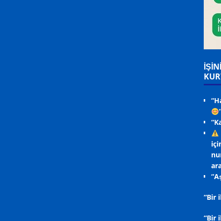
İŞİN
KUR
“H
“K
içi
nu
ara
“Aş
“Bir
“Bir 