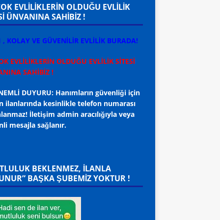
ÇOK EVLİLİKLERİN OLDUĞU EVLİLİK
Sİ ÜNVANINA SAHİBİZ !
I , KOLAY VE GÜVENİLİR EVLİLİK BURADA!
OK EVLİLİKLERİN OLDUĞU EVLİLİK SİTESİ
NINA SAHİBİZ !
EMLİ DUYURU: Hanımların güvenliği için
 ilanlarında kesinlikle telefon numarası
lanmaz! İletişim admin aracılığıyla veya
li mesajla sağlanır.
R
.>SPONSOR ADAYLAR
.>SPONSOR ADAYLAR
Yaş
Ender Bey 53 Yaş
İstanbul Murat Bey
919 91 32
Emekli 0552 077 45 39
Yaş 0541 780 95 10
WhatsApp
WhatsApp
TLULUK BEKLENMEZ, ILANLA
UNUR” BAŞKA ŞUBEMİZ YOKTUR !