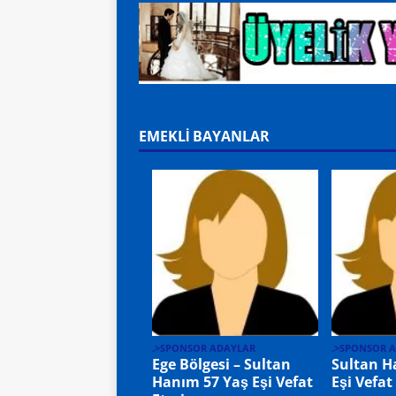
EMEKLİ BAYANLAR
.>SPONSOR ADAYLAR
.>SPONSOR 
Ege Bölgesi – Sultan
Sultan H
Hanım 57 Yaş Eşi Vefat
Eşi Vefat