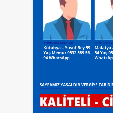
.>SPONSOR ADAYLAR
.>SPONSOR 
Kütahya – Yusuf Bey 59
Malatya 
Yaş Memur 0532 589 56
54 Yaş 05
94 WhatsApp
WhatsAp
SAYFAMIZ YASALDIR VERGİYE TABİDİ