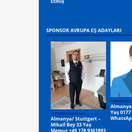
Etmiş
SPONSOR AVRUPA EŞ ADAYLARI
.>SPONSOR 
Almanya
Yaş 0177
.>SPONSOR ADAYLAR
WhatsAp
Almanya/ Stuttgart –
Mikail Bey 33 Yaş
Memur +49 178 9361893