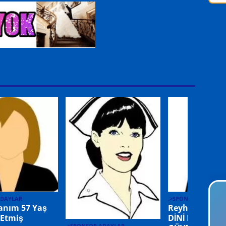
ADAYLAR
.>SPONSOR ADAYLA
anım 57 Yaş
Reyhan Hanım
 Etmiş
DİNİ NİKAHLI –
.>SPONSOR ADAYLAR