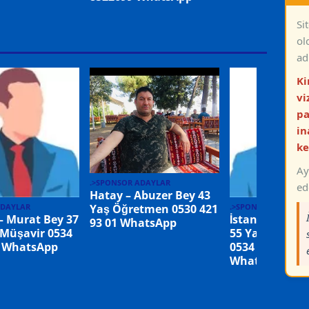
Si
ol
ad
Ki
vi
pa
in
ke
Ay
.>SPONSOR ADAYLAR
ed
Hatay – Abuzer Bey 43
Yaş Öğretmen 0530 421
ADAYLAR
.>SPONSOR ADAYLA
 – Murat Bey 37
İstanbul Meh
93 01 WhatsApp
 Müşavir 0534
55 Yaş Eşi Vef
1 WhatsApp
0534 320 60 52
WhatsApp