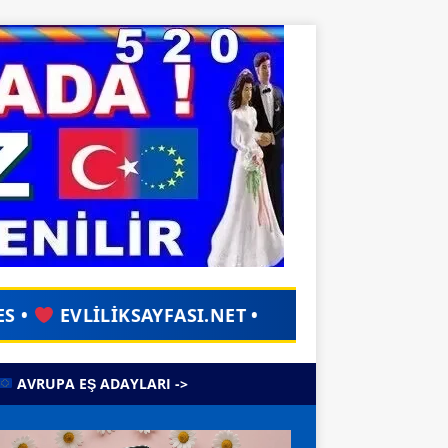
SI.NET •
TÜM EVLİLİK İLANLARI GÜN
AVRUPA EŞ ADAYLARI ->
o