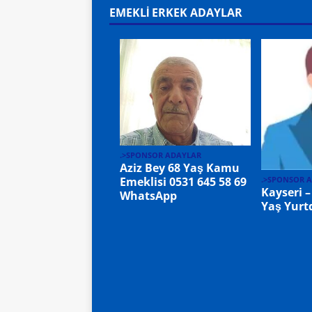
EMEKLİ ERKEK ADAYLAR
.>SPONSOR ADAYLAR
Aziz Bey 68 Yaş Kamu
.>SPONSOR 
Emeklisi 0531 645 58 69
Kayseri –
WhatsApp
Yaş Yurtd