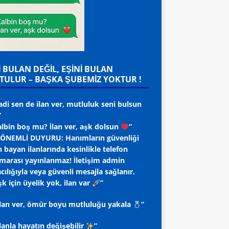
İ BULAN DEĞİL, EŞİNİ BULAN
TULUR – BAŞKA ŞUBEMİZ YOKTUR !
adi sen de ilan ver, mutluluk seni bulsun
”
albin boş mu? İlan ver, aşk dolsun
”
ÖNEMLİ DUYURU: Hanımların güvenliği
n bayan ilanlarında kesinlikle telefon
marası yayınlanmaz! İletişim admin
cılığıyla veya güvenli mesajla sağlanır.
k için üyelik yok, ilan var
”
 ilan ver, ömür boyu mutluluğu yakala
”
ilanla hayatın değişebilir
”