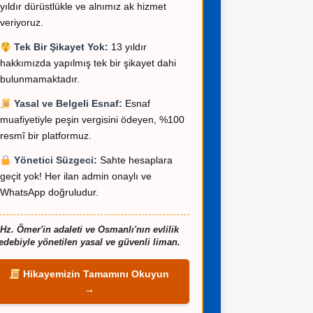
yıldır dürüstlükle ve alnımız ak hizmet
veriyoruz.
Tek Bir Şikayet Yok:
13 yıldır
hakkımızda yapılmış tek bir şikayet dahi
bulunmamaktadır.
R
Yasal ve Belgeli Esnaf:
Esnaf
aş Kamu
.>SPONSOR ADAYLAR
.>SPONSOR ADAYLAR
muafiyetiyle peşin vergisini ödeyen, %100
645 58 69
Ege Bölgesi – Sultan
İstanbul – Murat Be
resmî bir platformuz.
Hanım 57 Yaş Eşi Vefat
Yaş Mali Müşavir 0
Etmiş
842 82 81 WhatsApp
Yönetici Süzgeci:
Sahte hesaplara
geçit yok! Her ilan admin onaylı ve
WhatsApp doğruludur.
Hz. Ömer'in adaleti ve Osmanlı'nın evlilik
edebiyle yönetilen yasal ve güvenli liman.
Hikayemizin Tamamını Okuyun
→