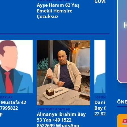
GÜVEYSİ Eş Ar
Ayşe Hanım 62 Yaş
Emekli Hemşire
Çocuksuz
ADAYLAR
.>SPONSOR ADAYLA
ÖNE
 Mustafa 42
Danimarka B
 7995822
Bey 69 Yaş Em
.>SPONSOR ADAYLAR
p
22 82 56 01 W
Almanya İbrahim Bey
53 Yaş +49 1522
8522699 WhatsApp