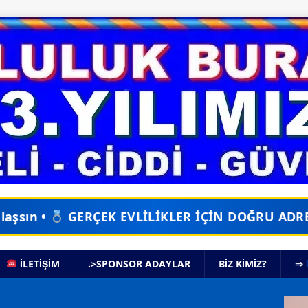
VLİLİKLER İÇİN DOĞRU ADRES •
EVLİLİKSAYFA
İLETİŞİM
.>SPONSOR ADAYLAR
BIZ KIMIZ?
⇒
Vide