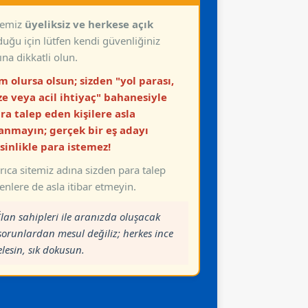
temiz
üyeliksiz ve herkese açık
duğu için lütfen kendi güvenliğiniz
ına dikkatli olun.
m olursa olsun; sizden "yol parası,
ze veya acil ihtiyaç" bahanesiyle
ra talep eden kişilere asla
anmayın; gerçek bir eş adayı
sinlikle para istemez!
rıca sitemiz adına sizden para talep
.>SPONSOR ADAYLAR
Adem Bey 37 Yaş Mali
enlere de asla itibar etmeyin.
Müşavir 0507 768 85 13
R
.>SPONSOR ADAYLAR
WhatsApp
İlan sahipleri ile aranızda oluşacak
met Bey
Hasan Bey 70 Yaş
at Etmiş
Kamu Emeklisi Eşi
sorunlardan mesul değiliz; herkes ince
Vefat Etmiş 0507 27
elesin, sık dokusun.
85 WhatsApp