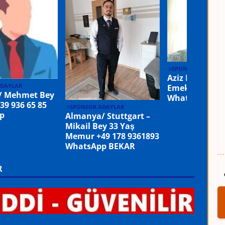
.>SPONSOR ADAYLA
Aziz Bey 68 Y
ADAYLAR
Emeklisi 0531 
/ Mehmet Bey
WhatsApp
39 936 65 85
.>SPONSOR ADAYLAR
p
Almanya/ Stuttgart –
Mikail Bey 33 Yaş
Memur +49 178 9361893
WhatsApp BEKAR
R