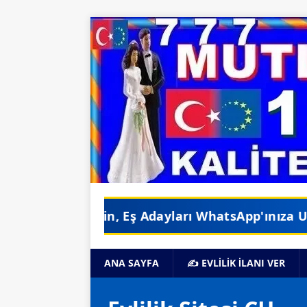
 Eş Adayları WhatsApp'ınıza Ulaşsın •
GERÇEK E
ANA SAYFA
✍️ EVLİLİK İLANI VER