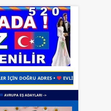
ES •
EVLİLİKSAYFASI.NET •
TÜM EV
AVRUPA EŞ ADAYLARI ->
o