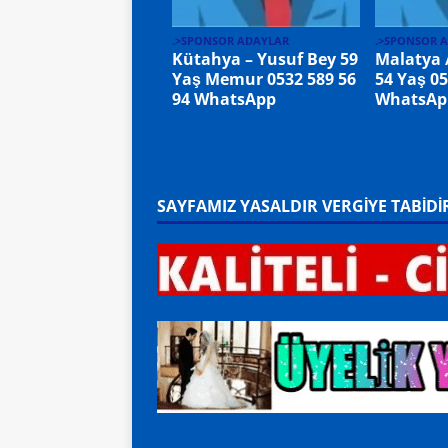
.>SPONSOR ADAYLAR
.>SPONSOR 
Kütahya – Yusuf Bey 59
Malatya 
Yaş Memur 0532 589 56
54 Yaş 05
94 WhatsApp
WhatsAp
SAYFAMIZ YASALDIR VERGİYE TABİDİ