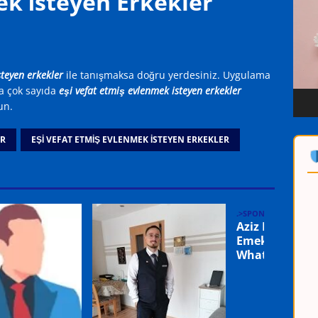
k İsteyen Erkekler
oynat
teyen erkekler
ile tanışmaksa doğru yerdesiniz. Uygulama
a çok sayıda
eşi vefat etmiş evlenmek isteyen erkekler
un.
ER
EŞİ VEFAT ETMİŞ EVLENMEK İSTEYEN ERKEKLER
.>SPONSOR ADAYLA
Aziz Bey 68 Y
Emeklisi 0531 
WhatsApp