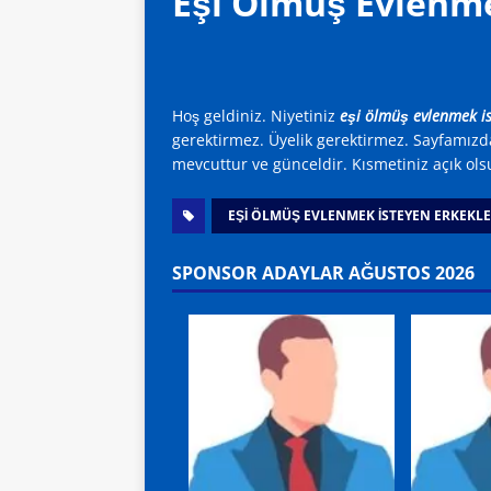
Eşi Ölmüş Evlenme
Hoş geldiniz. Niyetiniz
eşi ölmüş evlenmek is
gerektirmez. Üyelik gerektirmez. Sayfamızd
mevcuttur ve günceldir. Kısmetiniz açık ols
EŞİ ÖLMÜŞ EVLENMEK İSTEYEN ERKEKL
SPONSOR ADAYLAR AĞUSTOS 2026