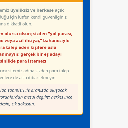
temiz
üyeliksiz ve herkese açık
duğu için lütfen kendi güvenliğiniz
ına dikkatli olun.
.>SPONSOR ADAYLAR
Adem Bey 37 Yaş Mali
m olursa olsun; sizden "yol parası,
Müşavir 0507 768 85 13
R
.>SPONSOR ADAYLAR
WhatsApp
ze veya acil ihtiyaç" bahanesiyle
met Bey
Hasan Bey 70 Yaş
ra talep eden kişilere asla
at Etmiş
Kamu Emeklisi Eşi
Vefat Etmiş 0507 27
anmayın; gerçek bir eş adayı
85 WhatsApp
sinlikle para istemez!
rıca sitemiz adına sizden para talep
enlere de asla itibar etmeyin.
İlan sahipleri ile aranızda oluşacak
sorunlardan mesul değiliz; herkes ince
elesin, sık dokusun.