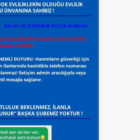
ÇOK EVLİLİKLERİN OLDUĞU EVLİLİK
Sİ ÜNVANINA SAHİBİZ !
I , KOLAY VE GÜVENİLİR EVLİLİK BURADA!
R
.>SPONSOR ADAYLAR
.>SPONSOR ADAYLAR
Yaş
Ender Bey 53 Yaş
İstanbul Murat Bey
919 91 32
Emekli 0552 077 45 39
Yaş 0541 780 95 10
OK EVLİLİKLERİN OLDUĞU EVLİLİK SİTESİ
WhatsApp
WhatsApp
NINA SAHİBİZ !
EMLİ DUYURU: Hanımların güvenliği için
 ilanlarında kesinlikle telefon numarası
lanmaz! İletişim admin aracılığıyla veya
li mesajla sağlanır.
TLULUK BEKLENMEZ, ILANLA
UNUR” BAŞKA ŞUBEMİZ YOKTUR !