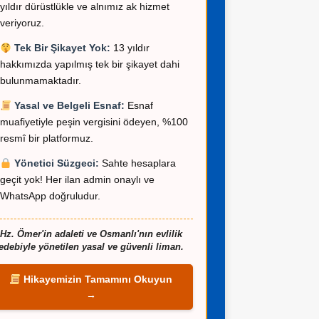
yıldır dürüstlükle ve alnımız ak hizmet
veriyoruz.
.>SPONSOR ADAYLAR
.>SPONSOR ADAYLAR
Ege Bölgesi – Sultan
İstanbul – Murat Be
Tek Bir Şikayet Yok:
13 yıldır
Hanım 57 Yaş Eşi Vefat
Yaş Mali Müşavir 0
hakkımızda yapılmış tek bir şikayet dahi
Etmiş
842 82 81 WhatsApp
bulunmamaktadır.
Yasal ve Belgeli Esnaf:
Esnaf
muafiyetiyle peşin vergisini ödeyen, %100
resmî bir platformuz.
Yönetici Süzgeci:
Sahte hesaplara
geçit yok! Her ilan admin onaylı ve
WhatsApp doğruludur.
Hz. Ömer'in adaleti ve Osmanlı'nın evlilik
edebiyle yönetilen yasal ve güvenli liman.
Hikayemizin Tamamını Okuyun
→