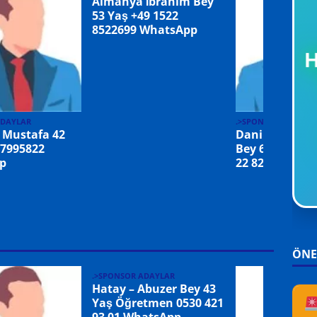
Almanya İbrahim Bey
53 Yaş +49 1522
8522699 WhatsApp
ADAYLAR
.>SPONSOR ADAYLA
 Mustafa 42
Danimarka B
 7995822
Bey 69 Yaş Em
p
22 82 56 01 W
ÖNE
.>SPONSOR ADAYLAR
Hatay – Abuzer Bey 43
Yaş Öğretmen 0530 421
93 01 WhatsApp