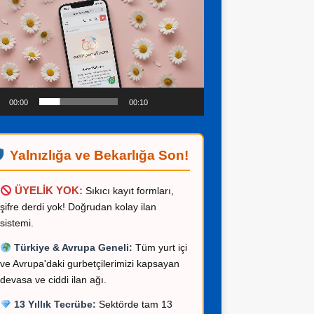
ıcı
00:00
00:10
Yalnızlığa ve Bekarlığa Son!
ÜYELİK YOK:
Sıkıcı kayıt formları,
şifre derdi yok! Doğrudan kolay ilan
R
aş Kamu
sistemi.
645 58 69
Türkiye & Avrupa Geneli:
Tüm yurt içi
ve Avrupa'daki gurbetçilerimizi kapsayan
devasa ve ciddi ilan ağı.
13 Yıllık Tecrübe:
Sektörde tam 13