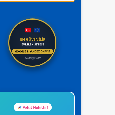
R
 55 Yaş –
 İÇ
ıyorum
EN GÜVENİLİR
EVLİLİK SİTESİ
GOOGLE & YANDEX ONAYLI
evliliksayfasi.net
.➡ İSTANBUL EŞ ADAYLARI
.>SPONSOR ADAYLAR
İstanbul Arzu Hanım 56
Ankara Seda Hanım
Yaş Emekli Eşi Vefat
Yaş Emekli
Etmiş
Vakit Nakittir!