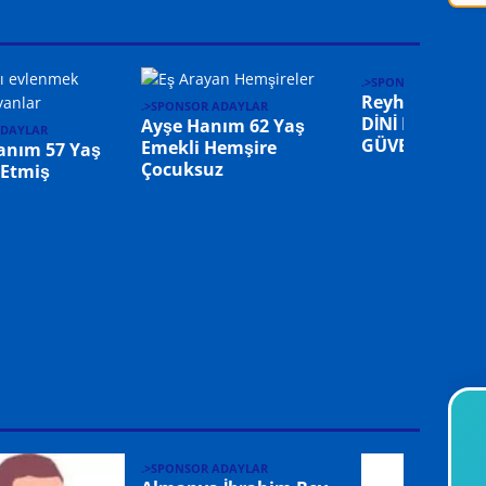
.>SPONSOR ADAYLA
Reyhan Hanım
.>SPONSOR ADAYLAR
DİNİ NİKAHLI –
Ayşe Hanım 62 Yaş
ADAYLAR
GÜVEYSİ Eş Ar
Emekli Hemşire
anım 57 Yaş
Çocuksuz
 Etmiş
.>SPONSOR ADAYLAR