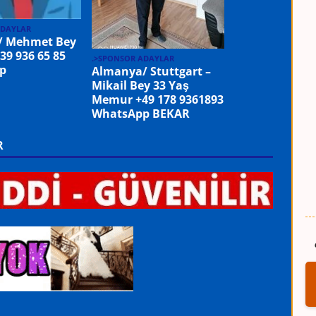
ADAYLAR
/ Mehmet Bey
39 936 65 85
.>SPONSOR ADAYLAR
p
Almanya/ Stuttgart –
Mikail Bey 33 Yaş
Memur +49 178 9361893
WhatsApp BEKAR
R