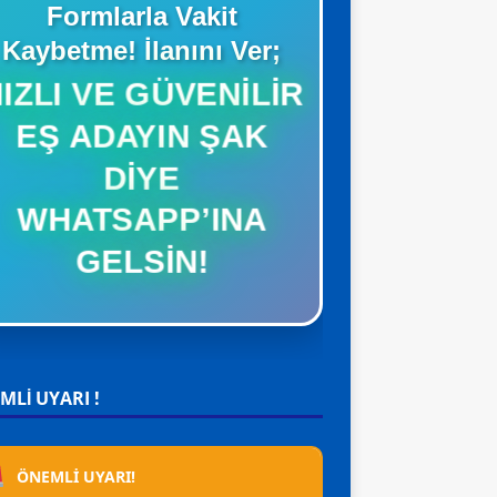
Formlarla Vakit
Kaybetme! İlanını Ver;
HIZLI VE GÜVENILIR
EŞ ADAYIN ŞAK
DIYE
R
.>SPONSOR ADAYLAR
.>SPONSOR ADAYLAR
ayram
İsviçre Ahmet Bey 35
Berlin Mustafa Bey
WHATSAPP’INA
ekli +45
Yaş Bekar +41 78 246 95
Yaş 0157 3168 2080
GELSIN!
hatsApp
20 WhatsApp
WhatsApp
MLİ UYARI !
ÖNEMLİ UYARI!