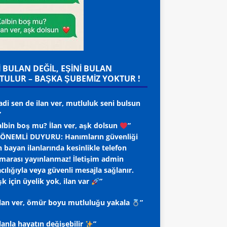
İ BULAN DEĞİL, EŞİNİ BULAN
TULUR – BAŞKA ŞUBEMİZ YOKTUR !
adi sen de ilan ver, mutluluk seni bulsun
”
albin boş mu? İlan ver, aşk dolsun
”
ÖNEMLİ DUYURU: Hanımların güvenliği
n bayan ilanlarında kesinlikle telefon
marası yayınlanmaz! İletişim admin
cılığıyla veya güvenli mesajla sağlanır.
k için üyelik yok, ilan var
”
 ilan ver, ömür boyu mutluluğu yakala
”
ilanla hayatın değişebilir
”