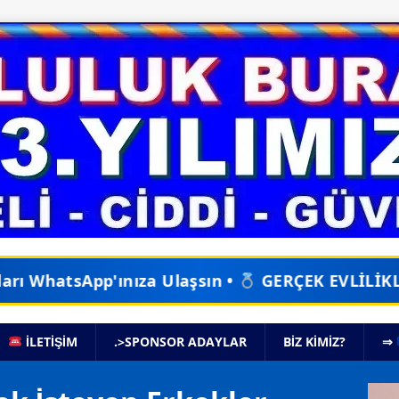
Ulaşsın •
GERÇEK EVLİLİKLER İÇİN DOĞRU ADR
İLETİŞİM
.>SPONSOR ADAYLAR
BIZ KIMIZ?
⇒
Vide