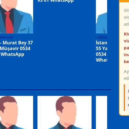
Si
ol
ad
Ki
ADAYLAR
.>SPONSOR ADAYLA
vi
 – Murat Bey 37
İstanbul Meh
pa
 Müşavir 0534
55 Yaş Eşi Vef
1 WhatsApp
0534 320 60 52
in
WhatsApp
ke
Ay
ed