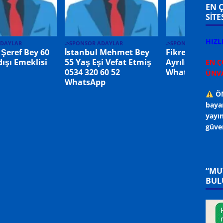
EN 
SİTE
HIZL
ADAYLAR
.>SPONSOR ADAYLAR
.>SPONSOR ADAYLA
 Şeref Bey 60
İstanbul Mehmet Bey
Fikret Bey 55 
ışı Emeklisi
55 Yaş Eşi Vefat Etmiş
Ayrılmış 0536 
EN Ç
0534 320 60 52
WhatsApp
ÜNVA
WhatsApp
ÖN
bayan
yayın
güven
“MU
BUL