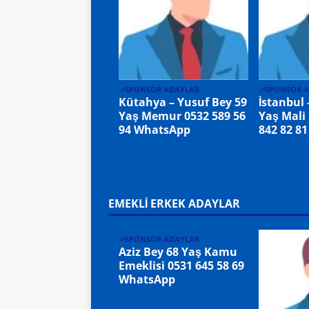
.>SPONSOR ADAYLAR
.>SPONSOR 
Kütahya – Yusuf Bey 59
İstanbul
Yaş Memur 0532 589 56
Yaş Mali
94 WhatsApp
842 82 8
EMEKLİ ERKEK ADAYLAR
.>SPONSOR ADAYLAR
Aziz Bey 68 Yaş Kamu
Emeklisi 0531 645 58 69
WhatsApp