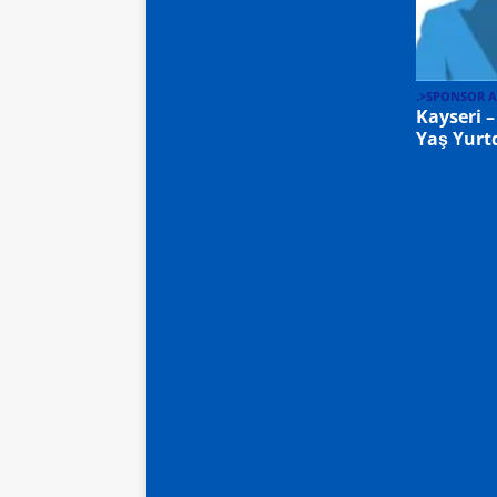
.>SPONSOR 
Kayseri –
Yaş Yurtd