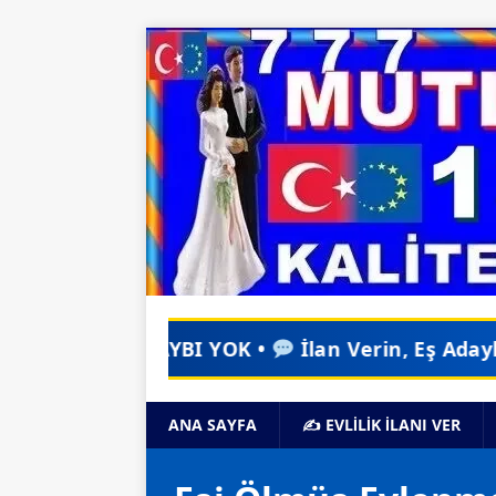
 YOK •
İlan Verin, Eş Adayları WhatsApp'ınıza 
ANA SAYFA
✍️ EVLİLİK İLANI VER