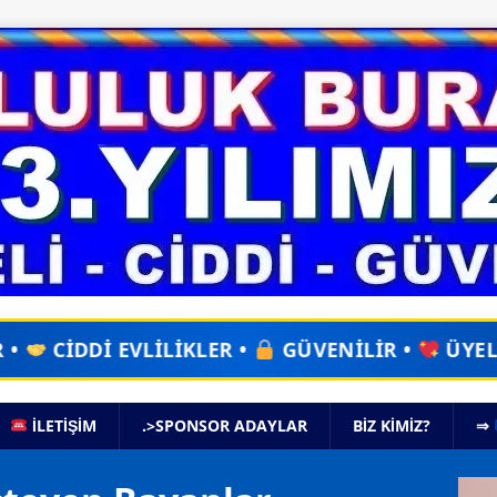
R •
GÜVENİLİR •
ÜYELİK YOK •
UYGULAM
İLETİŞİM
.>SPONSOR ADAYLAR
BIZ KIMIZ?
⇒
Vide