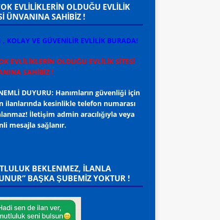
ÇOK EVLİLİKLERİN OLDUĞU EVLİLİK
Sİ ÜNVANINA SAHİBİZ !
I , KOLAY VE GÜVENİLİR EVLİLİK BURADA!
OK EVLİLİKLERİN OLDUĞU EVLİLİK SİTESİ
NINA SAHİBİZ !
EMLİ DUYURU: Hanımların güvenliği için
 ilanlarında kesinlikle telefon numarası
lanmaz! İletişim admin aracılığıyla veya
li mesajla sağlanır.
TLULUK BEKLENMEZ, ILANLA
UNUR” BAŞKA ŞUBEMİZ YOKTUR !