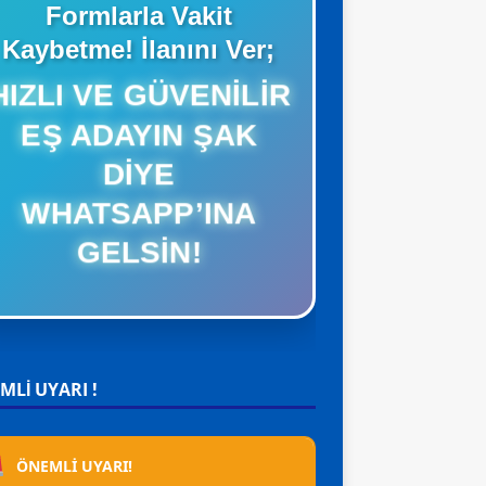
Formlarla Vakit
Kaybetme! İlanını Ver;
IZLI VE GÜVENILIR
EŞ ADAYIN ŞAK
DIYE
WHATSAPP’INA
GELSIN!
MLİ UYARI !
ÖNEMLİ UYARI!