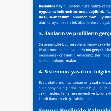
Kesinlikle hayır.
Telefonunuza hafıza kaplay
uygulama indirmek zorunda değilsiniz.
Ayr
da uğraşmazsınız.
Tamamen
mobil uyuml
olun tarayıcınızdan tek tıkla ilanlara ulaşabi
3. İlanların ve profillerin ger
Sistemimizde bot hesaplara, yapay zekayla açı
Platformumuzdaki ilanlar
%100 gerçek kişi
incelenerek onaylanır. Amacımız, Berlin’de
şekilde buluşturmaktır.
4. Sisteminiz yasal mı, bilgil
Evet, platformumuz tamamen
yasal
mevzuat
sizin onayınız dışındaki hiçbir bilgi üçüncü 
çekinmeden, tamamen güvenli ve korunaklı bi
kendi ilanınızı oluşturabilirsiniz.
Sonuç: Berlin’de Yalnızl