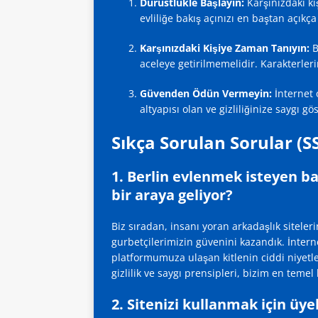
Dürüstlükle Başlayın:
Karşınızdaki ki
evliliğe bakış açınızı en baştan açıkça
Karşınızdaki Kişiye Zaman Tanıyın:
B
aceleye getirilmemelidir. Karakterler
Güvenden Ödün Vermeyin:
İnternet 
altyapısı olan ve gizliliğinize saygı g
Sıkça Sorulan Sorular (S
1. Berlin evlenmek isteyen 
bir araya geliyor?
Biz sıradan, insanı yoran arkadaşlık siteler
gurbetçilerimizin güvenini kazandık. İnter
platformumuza ulaşan kitlenin ciddi niyetler
gizlilik ve saygı prensipleri, bizim en temel 
2. Sitenizi kullanmak için üy