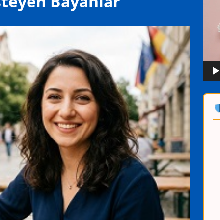
steyen Bayanlar
oynat