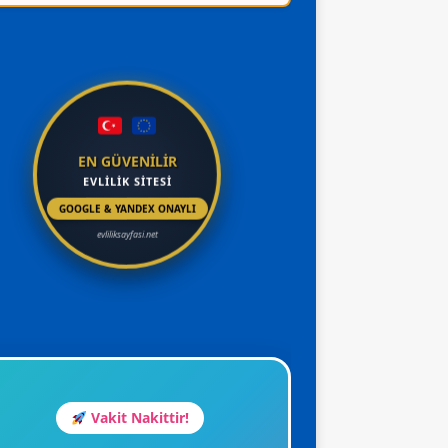
EN GÜVENİLİR
EVLİLİK SİTESİ
GOOGLE & YANDEX ONAYLI
evliliksayfasi.net
Vakit Nakittir!