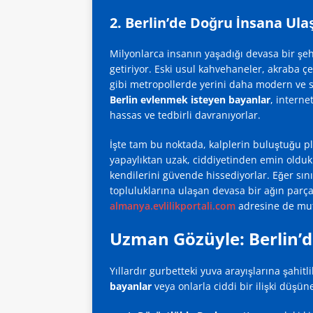
2. Berlin’de Doğru İnsana Ul
Milyonlarca insanın yaşadığı devasa bir şeh
getiriyor. Eski usul kahvehaneler, akraba ç
gibi metropollerde yerini daha modern ve s
Berlin evlenmek isteyen bayanlar
, intern
hassas ve tedbirli davranıyorlar.
İşte tam bu noktada, kalplerin buluştuğu pl
yapaylıktan uzak, ciddiyetinden emin oldukl
kendilerini güvende hissediyorlar. Eğer sın
topluluklarına ulaşan devasa bir ağın parç
almanya.evlilikportali.com
adresine de mutl
Uzman Gözüyle: Berlin’de 
Yıllardır gurbetteki yuva arayışlarına şahitl
bayanlar
veya onlarla ciddi bir ilişki düşün