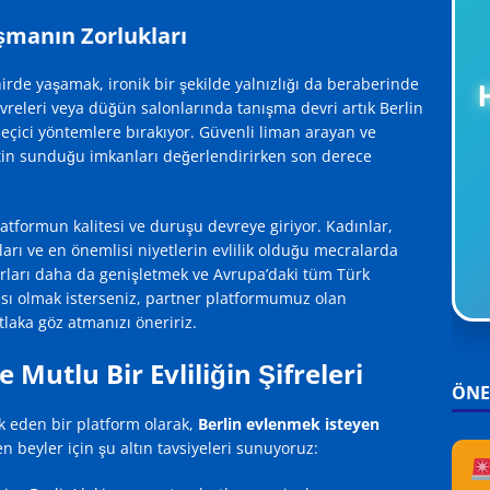
aşmanın Zorlukları
irde yaşamak, ironik bir şekilde yalnızlığı da beraberinde
H
evreleri veya düğün salonlarında tanışma devri artık Berlin
eçici yöntemlere bırakıyor. Güvenli liman arayan ve
etin sunduğu imkanları değerlendirirken son derece
atformun kalitesi ve duruşu devreye giriyor. Kadınlar,
arı ve en önemlisi niyetlerin evlilik olduğu mecralarda
ırları daha da genişletmek ve Avrupa’daki tüm Türk
ası olmak isterseniz, partner platformumuz olan
aka göz atmanızı öneririz.
Mutlu Bir Evliliğin Şifreleri
ÖNE
ik eden bir platform olarak,
Berlin evlenmek isteyen
en beyler için şu altın tavsiyeleri sunuyoruz: