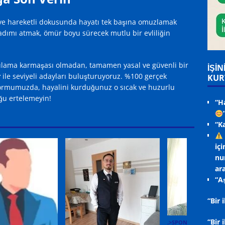
hi ve hareketli dokusunda hayatı tek başına omuzlamak
dımı atmak, ömür boyu sürecek mutlu bir evliliğin
gulama karmaşası olmadan, tamamen yasal ve güvenli bir
İŞİN
r
ile seviyeli adayları buluşturuyoruz. %100 gerçek
KUR
tformumuzda, hayalini kurduğunuz o sıcak ve huzurlu
ğu ertelemeyin!
“H
“K
içi
nu
ara
“Aş
“Bir
“Bir 
.>SPONSOR ADAYLA