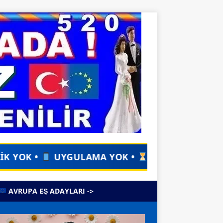
A YOK •
ZAMAN KAYBI YOK •
İlan Verin, Eş
AVRUPA EŞ ADAYLARI ->
o