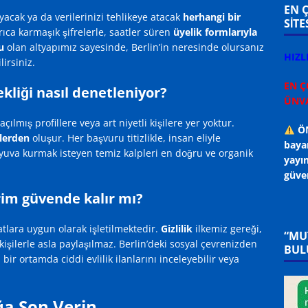
EN 
acak ya da verilerinizi tehlikeye atacak
herhangi bir
SİTE
ıca karmaşık şifrelerle, saatler süren
üyelik formlarıyla
u
olan altyapımız sayesinde, Berlin’in neresinde olursanız
HIZL
lirsiniz.
EN Ç
çekliği nasıl denetleniyor?
ÜNVA
lmış profillere veya art niyetli kişilere yer yoktur.
ÖN
lerden
oluşur. Her başvuru titizlikle, insan eliyle
bayan
 yuva kurmak isteyen temiz kalpleri en doğru ve organik
yayın
güven
erim güvende kalır mı?
lara uygun olarak işletilmektedir.
Gizlilik
ilkemiz gereği,
“MU
kişilerle asla paylaşılmaz. Berlin’deki sosyal çevrenizden
BUL
r ortamda ciddi evlilik ilanlarını inceleyebilir veya
ığa Son Verin