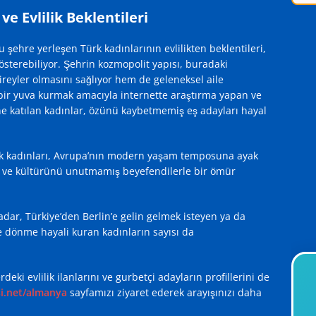
e Evlilik Beklentileri
ehre yerleşen Türk kadınlarının evlilikten beklentileri,
gösterebiliyor. Şehrin kozmopolit yapısı, buradaki
reyler olmasını sağlıyor hem de geleneksel aile
di bir yuva kurmak amacıyla internette araştırma yapan ve
ne katılan kadınlar, özünü kaybetmemiş eş adayları hayal
rk kadınları, Avrupa’nın modern yaşam temposuna ayak
i ve kültürünü unutmamış beyefendilerle bir ömür
 kadar, Türkiye’den Berlin’e gelin gelmek isteyen ya da
e dönme hayali kuran kadınların sayısı da
eki evlilik ilanlarını ve gurbetçi adayların profillerini de
asi.net/almanya
sayfamızı ziyaret ederek arayışınızı daha