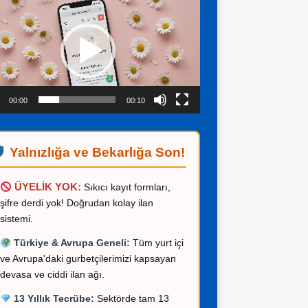
ıcı
00:00
00:10
Yalnızlığa ve Bekarlığa Son!
ÜYELİK YOK:
Sıkıcı kayıt formları,
şifre derdi yok! Doğrudan kolay ilan
sistemi.
Türkiye & Avrupa Geneli:
Tüm yurt içi
ve Avrupa'daki gurbetçilerimizi kapsayan
devasa ve ciddi ilan ağı.
13 Yıllık Tecrübe:
Sektörde tam 13