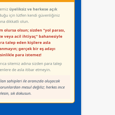
temiz
üyeliksiz ve herkese açık
duğu için lütfen kendi güvenliğiniz
ına dikkatli olun.
m olursa olsun; sizden "yol parası,
ze veya acil ihtiyaç" bahanesiyle
ra talep eden kişilere asla
anmayın; gerçek bir eş adayı
sinlikle para istemez!
rıca sitemiz adına sizden para talep
enlere de asla itibar etmeyin.
İlan sahipleri ile aranızda oluşacak
sorunlardan mesul değiliz; herkes ince
elesin, sık dokusun.