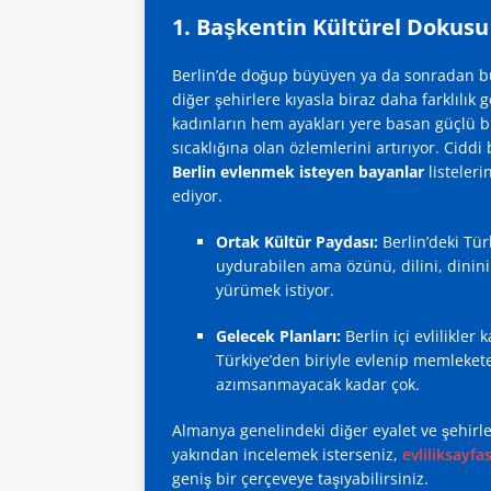
1. Başkentin Kültürel Dokusu v
Berlin’de doğup büyüyen ya da sonradan bu ş
diğer şehirlere kıyasla biraz daha farklılık 
kadınların hem ayakları yere basan güçlü bi
sıcaklığına olan özlemlerini artırıyor. Cid
Berlin evlenmek isteyen bayanlar
listeleri
ediyor.
Ortak Kültür Paydası:
Berlin’deki Tü
uydurabilen ama özünü, dilini, dinin
yürümek istiyor.
Gelecek Planları:
Berlin içi evlilikler
Türkiye’den biriyle evlenip memleket
azımsanmayacak kadar çok.
Almanya genelindeki diğer eyalet ve şehirlerd
yakından incelemek isterseniz,
evliliksayf
geniş bir çerçeveye taşıyabilirsiniz.