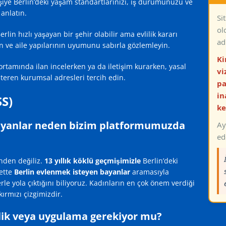
şiye Berlin’deki yaşam standartlarınızı, iş durumunuzu ve
 anlatın.
Si
ol
erlin hızlı yaşayan bir şehir olabilir ama evlilik kararı
ad
in ve aile yapılarının uyumunu sabırla gözlemleyin.
Ki
ortamında ilan incelerken ya da iletişim kurarken, yasal
vi
österen kurumsal adresleri tercih edin.
pa
in
SS)
ke
bayanlar neden bizim platformumuzda
Ay
ed
inden değiliz.
13 yıllık köklü geçmişimizle
Berlin’deki
nette
Berlin evlenmek isteyen bayanlar
aramasıyla
le yola çıktığını biliyoruz. Kadınların en çok önem verdiği
kırmızı çizgimizdir.
elik veya uygulama gerekiyor mu?