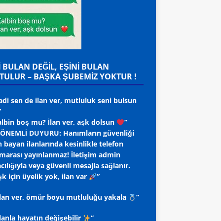
İ BULAN DEĞİL, EŞİNİ BULAN
TULUR – BAŞKA ŞUBEMİZ YOKTUR !
adi sen de ilan ver, mutluluk seni bulsun
”
albin boş mu? İlan ver, aşk dolsun
”
ÖNEMLİ DUYURU: Hanımların güvenliği
n bayan ilanlarında kesinlikle telefon
marası yayınlanmaz! İletişim admin
cılığıyla veya güvenli mesajla sağlanır.
k için üyelik yok, ilan var
”
 ilan ver, ömür boyu mutluluğu yakala
”
ilanla hayatın değişebilir
”
R