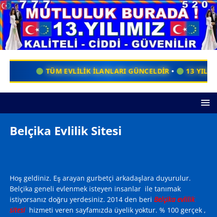
 EVLİLİK İLANLARI GÜNCELDİR
•
13 YILDIR HİZMETİNİZDE
Belçika Evlilik Sitesi
Hoş geldiniz. Eş arayan gurbetçi arkadaşlara duyurulur.
Belçika geneli evlenmek isteyen insanlar ile tanımak
istiyorsanız doğru yerdesiniz. 2014 den beri
Belçika evlilik
sitesi
hizmeti veren sayfamızda üyelik yoktur. % 100 gerçek ,