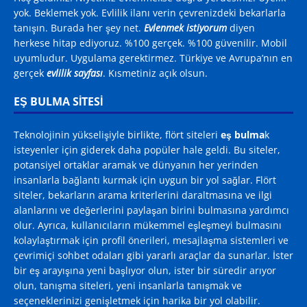
yok. Beklemek yok. Evlilik ilanı verin çevrenizdeki bekarlarla
tanışın. Burada her şey net.
Evlenmek istiyorum
diyen
herkese hitap ediyoruz. %100 gerçek. %100 güvenilir. Mobil
uyumludur. Uygulama gerektirmez. Türkiye ve Avrupa’nın en
gerçek
evlilik sayfası
. Kısmetiniz açık olsun.
EŞ BULMA SITESI
Teknolojinin yükselişiyle birlikte, flört siteleri
eş bulma
k
isteyenler için giderek daha popüler hale geldi. Bu siteler,
potansiyel ortaklar aramak ve dünyanın her yerinden
insanlarla bağlantı kurmak için uygun bir yol sağlar. Flört
siteler, bekarların arama kriterlerini daraltmasına ve ilgi
alanlarını ve değerlerini paylaşan birini bulmasına yardımcı
olur. Ayrıca, kullanıcıların mükemmel eşleşmeyi bulmasını
kolaylaştırmak için profil önerileri, mesajlaşma sistemleri ve
çevrimiçi sohbet odaları gibi yararlı araçlar da sunarlar. İster
bir eş arayışına yeni başlıyor olun, ister bir süredir arıyor
olun, tanışma siteleri, yeni insanlarla tanışmak ve
seçeneklerinizi genişletmek için harika bir yol olabilir.