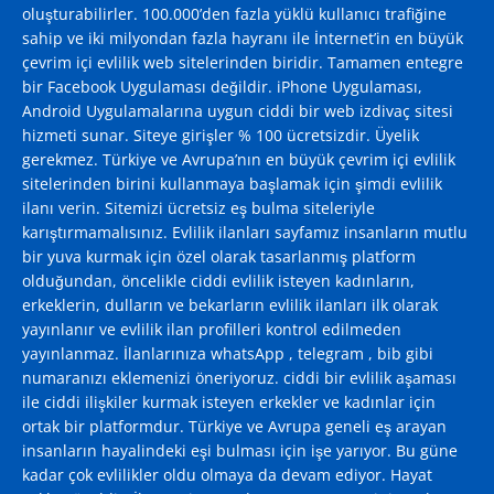
oluşturabilirler. 100.000’den fazla yüklü kullanıcı trafiğine
sahip ve iki milyondan fazla hayranı ile İnternet’in en büyük
çevrim içi evlilik web sitelerinden biridir. Tamamen entegre
bir Facebook Uygulaması değildir. iPhone Uygulaması,
Android Uygulamalarına uygun ciddi bir web izdivaç sitesi
hizmeti sunar. Siteye girişler % 100 ücretsizdir. Üyelik
gerekmez. Türkiye ve Avrupa’nın en büyük çevrim içi evlilik
sitelerinden birini kullanmaya başlamak için şimdi evlilik
ilanı verin. Sitemizi ücretsiz eş bulma siteleriyle
karıştırmamalısınız. Evlilik ilanları sayfamız insanların mutlu
bir yuva kurmak için özel olarak tasarlanmış platform
olduğundan, öncelikle ciddi evlilik isteyen kadınların,
erkeklerin, dulların ve bekarların evlilik ilanları ilk olarak
yayınlanır ve evlilik ilan profilleri kontrol edilmeden
yayınlanmaz. İlanlarınıza whatsApp , telegram , bib gibi
numaranızı eklemenizi öneriyoruz. ciddi bir evlilik aşaması
ile ciddi ilişkiler kurmak isteyen erkekler ve kadınlar için
ortak bir platformdur. Türkiye ve Avrupa geneli eş arayan
insanların hayalindeki eşi bulması için işe yarıyor. Bu güne
kadar çok evlilikler oldu olmaya da devam ediyor. Hayat