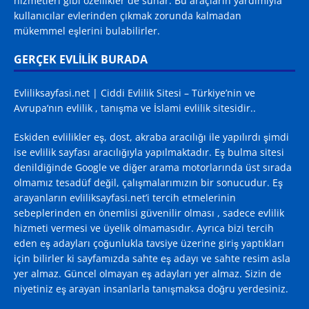
hizmetleri gibi özellikler de sunar. Bu araçların yardımıyla
kullanıcılar evlerinden çıkmak zorunda kalmadan
mükemmel eşlerini bulabilirler.
GERÇEK EVLİLİK BURADA
Evliliksayfasi.net | Ciddi Evlilik Sitesi – Türkiye’nin ve
Avrupa’nın evlilik , tanışma ve İslami evlilik sitesidir..
Eskiden evlilikler eş, dost, akraba aracılığı ile yapılırdı şimdi
ise evlilik sayfası aracılığıyla yapılmaktadır. Eş bulma sitesi
denildiğinde
Google
ve diğer arama motorlarında üst sırada
olmamız tesadüf değil, çalışmalarımızın bir sonucudur. Eş
arayanların evliliksayfasi.net’i tercih etmelerinin
sebeplerinden en önemlisi güvenilir olması , sadece evlilik
hizmeti vermesi ve üyelik olmamasıdır. Ayrıca bizi tercih
eden eş adayları çoğunlukla tavsiye üzerine giriş yaptıkları
için bilirler ki sayfamızda sahte eş adayı ve sahte resim asla
yer almaz. Güncel olmayan eş adayları yer almaz. Sizin de
niyetiniz eş arayan insanlarla tanışmaksa doğru yerdesiniz.