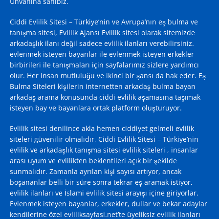
Ünvanına sahibiz.
Ciddi Evlilik Sitesi – Türkiye’nin ve Avrupa’nın eş bulma ve
tanışma sitesi, Evlilik Ajansı
Evlilik sitesi
olarak sitemizde
arkadaşlık ilanı değil sadece evlilik ilanları verebilirsiniz.
evlenmek isteyen bayanlar ile evlenmek isteyen erkekler
birbirileri ile tanışmaları için sayfalarımız sizlere yardımcı
olur. Her insan mutluluğu ve ikinci bir şansı da hak eder. Eş
Bulma Siteleri kişilerin internetten arkadaş bulma bayan
arkadaş arama konusunda ciddi evlilik aşamasına taşımak
isteyen bay ve bayanlara ortak platform oluşturuyor.
Evlilik sitesi denilince akla hemen ciddiyet gelmeli evlilik
siteleri güvenilir olmalıdır, Ciddi Evlilik Sitesi – Türkiye’nin
evlilik ve arkadaşlık tanışma sitesi evlilik siteleri , insanlar
arası uyum ve evlilikten beklentileri açık bir şekilde
sunmalıdır. Zamanla ayrılan kişi sayısı artıyor, ancak
boşananlar belli bir süre sonra tekrar eş aramak istiyor,
evlilik ilanları ve İslami evlilik sitesi arayışı içine giriyorlar.
Evlenmek isteyen bayanlar, erkekler, dullar ve bekar adaylar
kendilerine özel evliliksayfasi.net’te üyeliksiz evlilik ilanları