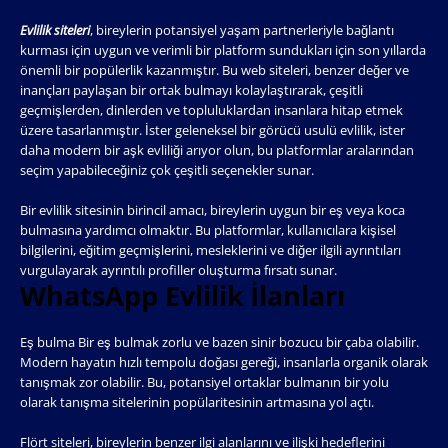
Evlilik siteleri
, bireylerin potansiyel yaşam partnerleriyle bağlantı
kurması için uygun ve verimli bir platform sundukları için son yıllarda
önemli bir popülerlik kazanmıştır. Bu web siteleri, benzer değer ve
inançları paylaşan bir ortak bulmayı kolaylaştırarak, çeşitli
geçmişlerden, dinlerden ve topluluklardan insanlara hitap etmek
üzere tasarlanmıştır. İster geleneksel bir görücü usulü evlilik, ister
daha modern bir aşk evliliği arıyor olun, bu platformlar aralarından
seçim yapabileceğiniz çok çeşitli seçenekler sunar.
Bir evlilik sitesinin birincil amacı, bireylerin uygun bir eş veya koca
bulmasına yardımcı olmaktır. Bu platformlar, kullanıcılara kişisel
bilgilerini, eğitim geçmişlerini, mesleklerini ve diğer ilgili ayrıntıları
vurgulayarak ayrıntılı profiller oluşturma fırsatı sunar.
WhatsApp Evlilik İlanları
Eş bulma Bir eş bulmak zorlu ve bazen sinir bozucu bir çaba olabilir.
Modern hayatın hızlı tempolu doğası gereği, insanlarla organik olarak
tanışmak zor olabilir. Bu, potansiyel ortaklar bulmanın bir yolu
olarak tanışma sitelerinin popülaritesinin artmasına yol açtı.
Flört siteleri, bireylerin benzer ilgi alanlarını ve ilişki hedeflerini