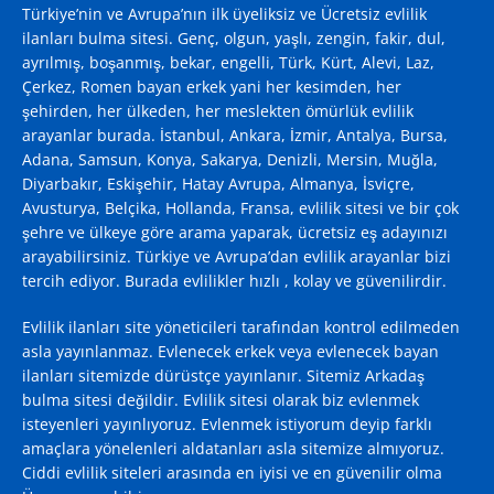
Türkiye’nin ve Avrupa’nın ilk üyeliksiz ve Ücretsiz evlilik
ilanları bulma sitesi. Genç, olgun, yaşlı, zengin, fakir, dul,
ayrılmış, boşanmış, bekar, engelli, Türk, Kürt, Alevi, Laz,
Çerkez, Romen bayan erkek yani her kesimden, her
şehirden, her ülkeden, her meslekten ömürlük evlilik
arayanlar burada. İstanbul, Ankara, İzmir, Antalya, Bursa,
Adana, Samsun, Konya, Sakarya, Denizli, Mersin, Muğla,
Diyarbakır, Eskişehir, Hatay Avrupa, Almanya, İsviçre,
Avusturya, Belçika, Hollanda, Fransa, evlilik sitesi ve bir çok
şehre ve ülkeye göre arama yaparak, ücretsiz eş adayınızı
arayabilirsiniz. Türkiye ve Avrupa’dan evlilik arayanlar bizi
tercih ediyor. Burada evlilikler hızlı , kolay ve güvenilirdir.
Evlilik ilanları site yöneticileri tarafından kontrol edilmeden
asla yayınlanmaz. Evlenecek erkek veya evlenecek bayan
ilanları sitemizde dürüstçe yayınlanır. Sitemiz Arkadaş
bulma sitesi değildir. Evlilik sitesi olarak biz evlenmek
isteyenleri yayınlıyoruz. Evlenmek istiyorum deyip farklı
amaçlara yönelenleri aldatanları asla sitemize almıyoruz.
Ciddi evlilik siteleri arasında en iyisi ve en güvenilir olma