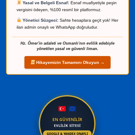
Yasal ve Belgeli Esnaf:
Esnaf muafiyetiyle peşin
vergisini ödeyen, %100 resmî bir platformuz.
Yönetici Süzgeci:
Sahte hesaplara geçit yok! Her
ilan admin onaylı ve WhatsApp doğruludur.
Hz. Ömer'in adaleti ve Osmanlı'nın evlilik edebiyle
yönetilen yasal ve güvenli liman.
Hikayemizin Tamamını Okuyun →
EN GÜVENİLİR
EVLİLİK SİTESİ
GOOGLE & YANDEX ONAYLI