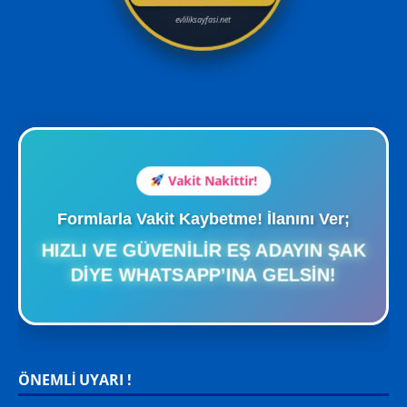
evliliksayfasi.net
Vakit Nakittir!
Formlarla Vakit Kaybetme! İlanını Ver;
HIZLI VE GÜVENILIR EŞ ADAYIN ŞAK
DIYE WHATSAPP’INA GELSIN!
ÖNEMLİ UYARI !