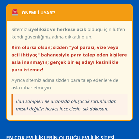
ÖNEMLİ UYARI!
Sitemiz
üyeliksiz ve herkese açık
olduğu için lütfen
kendi güvenliğiniz adına dikkatli olun.
Kim olursa olsun; sizden "yol parası, vize veya
acil ihtiyaç" bahanesiyle para talep eden kişilere
asla inanmayın; gerçek bir eş adayı kesinlikle
para istemez!
Ayrıca sitemiz adına sizden para talep edenlere de
asla itibar etmeyin.
İlan sahipleri ile aranızda oluşacak sorunlardan
mesul değiliz; herkes ince elesin, sık dokusun.
EN ÇOK EVLİLİKLERİN OLDUĞU EVLİLİK SİTESİ