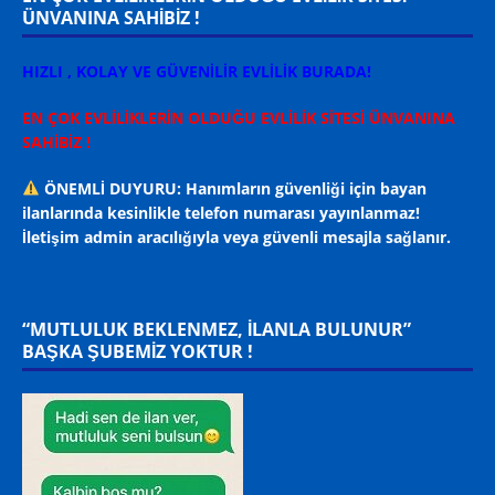
ÜNVANINA SAHİBİZ !
HIZLI , KOLAY VE GÜVENİLİR EVLİLİK BURADA!
EN ÇOK EVLİLİKLERİN OLDUĞU EVLİLİK SİTESİ ÜNVANINA
SAHİBİZ !
ÖNEMLİ DUYURU: Hanımların güvenliği için bayan
ilanlarında kesinlikle telefon numarası yayınlanmaz!
İletişim admin aracılığıyla veya güvenli mesajla sağlanır.
“MUTLULUK BEKLENMEZ, ILANLA BULUNUR”
BAŞKA ŞUBEMİZ YOKTUR !