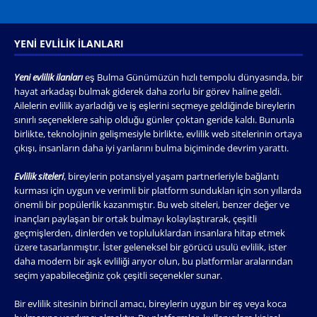
YENI EVLILIK İLANLARI
Yeni evlilik ilanları
eş Bulma Günümüzün hızlı tempolu dünyasında, bir
hayat arkadaşı bulmak giderek daha zorlu bir görev haline geldi.
Ailelerin evlilik ayarladığı ve iş eşlerini seçmeye geldiğinde bireylerin
sınırlı seçeneklere sahip olduğu günler çoktan geride kaldı. Bununla
birlikte, teknolojinin gelişmesiyle birlikte, evlilik web sitelerinin ortaya
çıkışı, insanların daha iyi yarılarını bulma biçiminde devrim yarattı.
Evlilik siteleri
, bireylerin potansiyel yaşam partnerleriyle bağlantı
kurması için uygun ve verimli bir platform sundukları için son yıllarda
önemli bir popülerlik kazanmıştır. Bu web siteleri, benzer değer ve
inançları paylaşan bir ortak bulmayı kolaylaştırarak, çeşitli
geçmişlerden, dinlerden ve topluluklardan insanlara hitap etmek
üzere tasarlanmıştır. İster geleneksel bir görücü usulü evlilik, ister
daha modern bir aşk evliliği arıyor olun, bu platformlar aralarından
seçim yapabileceğiniz çok çeşitli seçenekler sunar.
Bir evlilik sitesinin birincil amacı, bireylerin uygun bir eş veya koca