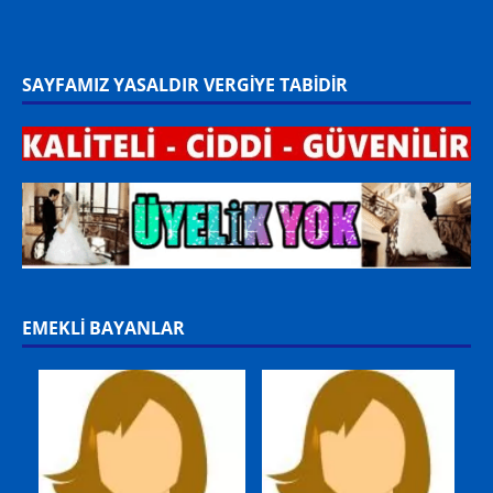
Memur +49 178 9361893
WhatsApp BEKAR
SAYFAMIZ YASALDIR VERGİYE TABİDİR
EMEKLİ BAYANLAR