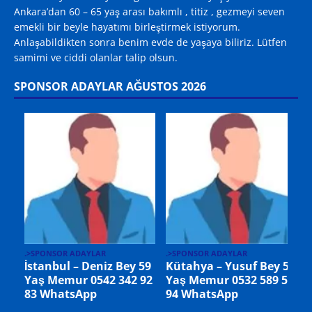
Ankara’dan 60 – 65 yaş arası bakımlı , titiz , gezmeyi seven
emekli bir beyle hayatımı birleştirmek istiyorum.
Anlaşabildikten sonra benim evde de yaşaya biliriz. Lütfen
samimi ve ciddi olanlar talip olsun.
SPONSOR ADAYLAR AĞUSTOS 2026
.
.>SPONSOR ADAYLAR
 59
Malatya / Mehmet Bey
56
54 Yaş 0539 936 65 85
.>SPONSOR ADAYLAR
WhatsApp
Almanya/ Stuttgart –
Mikail Bey 33 Yaş