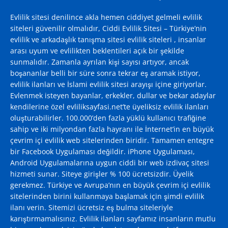
Evlilik sitesi denilince akla hemen ciddiyet gelmeli evlilik
siteleri güvenilir olmalıdır, Ciddi Evlilik Sitesi – Türkiye’nin
evlilik ve arkadaşlık tanışma sitesi evlilik siteleri , insanlar
arası uyum ve evlilikten beklentileri açık bir şekilde
sunmalıdır. Zamanla ayrılan kişi sayısı artıyor, ancak
boşananlar belli bir süre sonra tekrar eş aramak istiyor,
evlilik ilanları ve İslami evlilik sitesi arayışı içine giriyorlar.
Evlenmek isteyen bayanlar, erkekler, dullar ve bekar adaylar
kendilerine özel evliliksayfasi.net’te üyeliksiz evlilik ilanları
oluşturabilirler. 100.000’den fazla yüklü kullanıcı trafiğine
sahip ve iki milyondan fazla hayranı ile İnternet’in en büyük
çevrim içi evlilik web sitelerinden biridir. Tamamen entegre
bir Facebook Uygulaması değildir. iPhone Uygulaması,
Android Uygulamalarına uygun ciddi bir web izdivaç sitesi
hizmeti sunar. Siteye girişler % 100 ücretsizdir. Üyelik
gerekmez. Türkiye ve Avrupa’nın en büyük çevrim içi evlilik
sitelerinden birini kullanmaya başlamak için şimdi evlilik
ilanı verin. Sitemizi ücretsiz eş bulma siteleriyle
karıştırmamalısınız. Evlilik ilanları sayfamız insanların mutlu