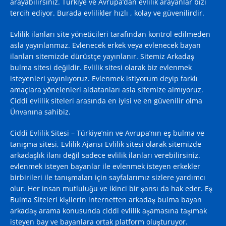
arayabilirsiniz. Türkiye ve Avrupa’dan evlilik arayanlar bizi
tercih ediyor. Burada evlilikler hızlı , kolay ve güvenilirdir.
Evlilik ilanları site yöneticileri tarafından kontrol edilmeden
asla yayınlanmaz. Evlenecek erkek veya evlenecek bayan
ilanları sitemizde dürüstçe yayınlanır. Sitemiz Arkadaş
bulma sitesi değildir. Evlilik sitesi olarak biz evlenmek
isteyenleri yayınlıyoruz. Evlenmek istiyorum deyip farklı
amaçlara yönelenleri aldatanları asla sitemize almıyoruz.
Ciddi evlilik siteleri arasında en iyisi ve en güvenilir olma
Ünvanına sahibiz.
Ciddi Evlilik Sitesi – Türkiye’nin ve Avrupa’nın eş bulma ve
tanışma sitesi, Evlilik Ajansı
Evlilik sitesi
olarak sitemizde
arkadaşlık ilanı değil sadece evlilik ilanları verebilirsiniz.
evlenmek isteyen bayanlar ile evlenmek isteyen erkekler
birbirileri ile tanışmaları için sayfalarımız sizlere yardımcı
olur. Her insan mutluluğu ve ikinci bir şansı da hak eder. Eş
Bulma Siteleri kişilerin internetten arkadaş bulma bayan
arkadaş arama konusunda ciddi evlilik aşamasına taşımak
isteyen bay ve bayanlara ortak platform oluşturuyor.