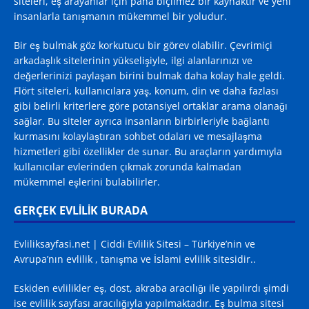
siteleri, eş arayanlar için paha biçilmez bir kaynaktır ve yeni
insanlarla tanışmanın mükemmel bir yoludur.
Bir eş bulmak göz korkutucu bir görev olabilir. Çevrimiçi
arkadaşlık sitelerinin yükselişiyle, ilgi alanlarınızı ve
değerlerinizi paylaşan birini bulmak daha kolay hale geldi.
Flört siteleri, kullanıcılara yaş, konum, din ve daha fazlası
gibi belirli kriterlere göre potansiyel ortaklar arama olanağı
sağlar. Bu siteler ayrıca insanların birbirleriyle bağlantı
kurmasını kolaylaştıran sohbet odaları ve mesajlaşma
hizmetleri gibi özellikler de sunar. Bu araçların yardımıyla
kullanıcılar evlerinden çıkmak zorunda kalmadan
mükemmel eşlerini bulabilirler.
GERÇEK EVLİLİK BURADA
Evliliksayfasi.net | Ciddi Evlilik Sitesi – Türkiye’nin ve
Avrupa’nın evlilik , tanışma ve İslami evlilik sitesidir..
Eskiden evlilikler eş, dost, akraba aracılığı ile yapılırdı şimdi
ise evlilik sayfası aracılığıyla yapılmaktadır. Eş bulma sitesi