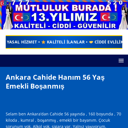
LİTELİ İLANLAR •
CİDDİ EVLİLİKLER •
GÜVENİLİR •
ÜY
Ankara Cahide Hanım 56 Yaş
Emekli Boşanmış
Selam ben Ankara’dan Cahide 56 yaşında , 160 boyunda , 70
kiloda , kumral , boşanmış , emekli bir bayanım. Çocuk
sorunum yok. Alkol yok. sigara var. Yalnız yaşıyorum.