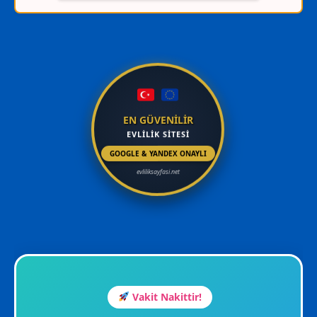
EN GÜVENİLİR
EVLİLİK SİTESİ
GOOGLE & YANDEX ONAYLI
evliliksayfasi.net
Vakit Nakittir!