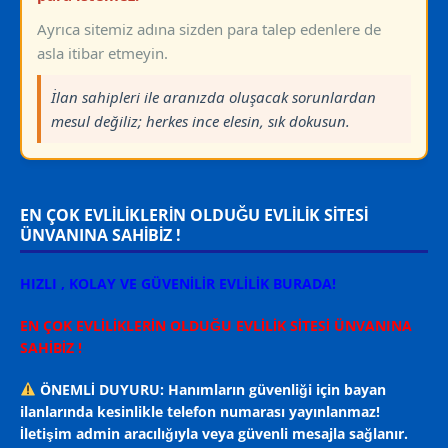
Ayrıca sitemiz adına sizden para talep edenlere de
asla itibar etmeyin.
İlan sahipleri ile aranızda oluşacak sorunlardan
mesul değiliz; herkes ince elesin, sık dokusun.
EN ÇOK EVLİLİKLERİN OLDUĞU EVLİLİK SİTESİ
ÜNVANINA SAHİBİZ !
HIZLI , KOLAY VE GÜVENİLİR EVLİLİK BURADA!
EN ÇOK EVLİLİKLERİN OLDUĞU EVLİLİK SİTESİ ÜNVANINA
SAHİBİZ !
ÖNEMLİ DUYURU: Hanımların güvenliği için bayan
ilanlarında kesinlikle telefon numarası yayınlanmaz!
İletişim admin aracılığıyla veya güvenli mesajla sağlanır.