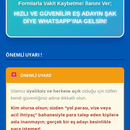
Formlarla Vakit Kaybetme! İlanını Ver;
HIZLI VE GÜVENILIR EŞ ADAYIN ŞAK
DIYE WHATSAPP’INA GELSIN!
ÖNEMLİ UYARI !
ÖNEMLİ UYARI!
Sitemiz
üyeliksiz ve herkese açık
olduğu için lütfen
kendi güvenliğiniz adına dikkatli olun.
Kim olursa olsun; sizden "yol parası, vize veya
acil ihtiyaç" bahanesiyle para talep eden kişilere
asla inanmayın; gerçek bir eş adayı kesinlikle
para istemez!