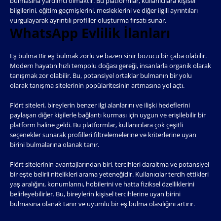
bulmasına yardımcı olmaktır. Bu platformlar, kullanıcılara kişisel
bilgilerini, eğitim geçmişlerini, mesleklerini ve diğer ilgili ayrıntıları
vurgulayarak ayrıntılı profiller oluşturma fırsatı sunar.
WhatsApp Evlilik İlanları
Eş bulma Bir eş bulmak zorlu ve bazen sinir bozucu bir çaba olabilir.
Modern hayatın hızlı tempolu doğası gereği, insanlarla organik olarak
tanışmak zor olabilir. Bu, potansiyel ortaklar bulmanın bir yolu
olarak tanışma sitelerinin popülaritesinin artmasına yol açtı.
Flört siteleri, bireylerin benzer ilgi alanlarını ve ilişki hedeflerini
paylaşan diğer kişilerle bağlantı kurması için uygun ve erişilebilir bir
platform haline geldi. Bu platformlar, kullanıcılara çok çeşitli
seçenekler sunarak profilleri filtrelemelerine ve kriterlerine uyan
birini bulmalarına olanak tanır.
Flört sitelerinin avantajlarından biri, tercihleri ​​daraltma ve potansiyel
bir eşte belirli nitelikleri arama yeteneğidir. Kullanıcılar tercih ettikleri
yaş aralığını, konumlarını, hobilerini ve hatta fiziksel özelliklerini
belirleyebilirler. Bu, bireylerin kişisel tercihlerine uyan birini
bulmasına olanak tanır ve uyumlu bir eş bulma olasılığını artırır.