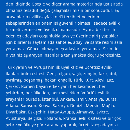
denildiğinde
Google
ve diğer arama motorlarında üst sırada
olmamız tesadüf değil, çalışmalarımızın bir sonucudur. Eş
arayanların evliliksayfasi.net’i tercih etmelerinin
sebeplerinden en önemlisi güvenilir olması , sadece evlilik
hizmeti vermesi ve üyelik olmamasıdır. Ayrıca bizi tercih
eden eş adayları çoğunlukla tavsiye üzerine giriş yaptıkları
için bilirler ki sayfamızda sahte eş adayı ve sahte resim asla
yer almaz. Güncel olmayan eş adayları yer almaz. Sizin de
niyetiniz eş arayan insanlarla tanışmaksa doğru yerdesiniz.
Türkiye’nin ve Avrupa’nın ilk üyeliksiz ve Ücretsiz evlilik
ilanları bulma sitesi. Genç, olgun, yaşlı, zengin, fakir, dul,
ayrılmış, boşanmış, bekar, engelli, Türk, Kürt, Alevi, Laz,
Çerkez, Romen bayan erkek yani her kesimden, her
şehirden, her ülkeden, her meslekten ömürlük evlilik
arayanlar burada. İstanbul, Ankara, İzmir, Antalya, Bursa,
Adana, Samsun, Konya, Sakarya, Denizli, Mersin, Muğla,
Diyarbakır, Eskişehir, Hatay Avrupa, Almanya, İsviçre,
Avusturya, Belçika, Hollanda, Fransa, evlilik sitesi ve bir çok
şehre ve ülkeye göre arama yaparak, ücretsiz eş adayınızı