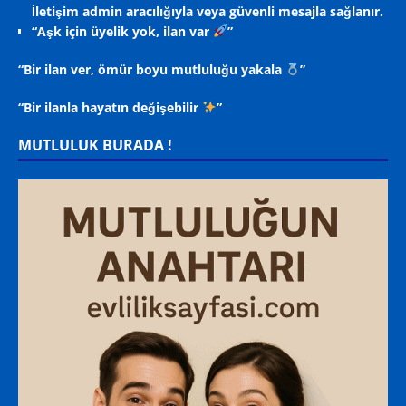
İletişim admin aracılığıyla veya güvenli mesajla sağlanır.
“Aşk için üyelik yok, ilan var
”
“Bir ilan ver, ömür boyu mutluluğu yakala
”
“Bir ilanla hayatın değişebilir
”
MUTLULUK BURADA !