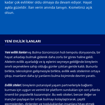
kadar çok evlilikler oldu olmaya da devam ediyor. Hayat
aşkla güzeldir. İlan verin anında tanışın. Kısmetiniz açık
olsun.
YENI EVLILIK İLANLARI
Yeni evlilik ilanları
eş Bulma Günümüzün hızlı tempolu dünyasında, bir
hayat arkadaşı bulmak giderek daha zorlu bir görev haline geldi.
Ailelerin evlilik ayarladığı ve iş eşlerini seçmeye geldiğinde bireylerin
sınırlı seçeneklere sahip olduğu günler çoktan geride kaldı. Bununla
birlikte, teknolojinin gelişmesiyle birlikte, evlilik web sitelerinin ortaya
çıkışı, insanların daha iyi yarılarını bulma biçiminde devrim yarattı.
Evlilik siteleri
, bireylerin potansiyel yaşam partnerleriyle bağlantı
kurması için uygun ve verimli bir platform sundukları için son yıllarda
önemli bir popülerlik kazanmıştır. Bu web siteleri, benzer değer ve
inançları paylaşan bir ortak bulmayı kolaylaştırarak, çeşitli
geçmişlerden, dinlerden ve topluluklardan insanlara hitap etmek