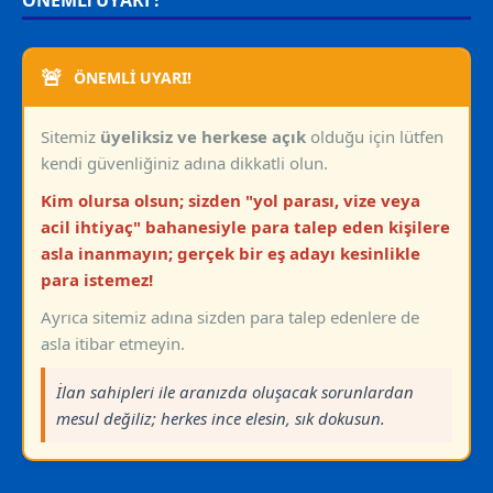
🚨
ÖNEMLİ UYARI!
Sitemiz
üyeliksiz ve herkese açık
olduğu için lütfen
kendi güvenliğiniz adına dikkatli olun.
Kim olursa olsun; sizden "yol parası, vize veya
acil ihtiyaç" bahanesiyle para talep eden kişilere
asla inanmayın; gerçek bir eş adayı kesinlikle
para istemez!
Ayrıca sitemiz adına sizden para talep edenlere de
asla itibar etmeyin.
İlan sahipleri ile aranızda oluşacak sorunlardan
mesul değiliz; herkes ince elesin, sık dokusun.