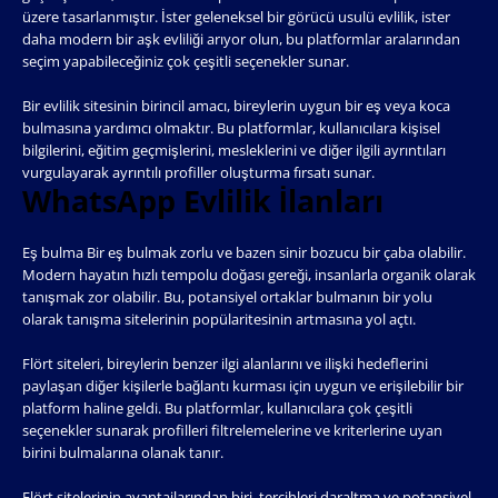
üzere tasarlanmıştır. İster geleneksel bir görücü usulü evlilik, ister
daha modern bir aşk evliliği arıyor olun, bu platformlar aralarından
seçim yapabileceğiniz çok çeşitli seçenekler sunar.
Bir evlilik sitesinin birincil amacı, bireylerin uygun bir eş veya koca
bulmasına yardımcı olmaktır. Bu platformlar, kullanıcılara kişisel
bilgilerini, eğitim geçmişlerini, mesleklerini ve diğer ilgili ayrıntıları
vurgulayarak ayrıntılı profiller oluşturma fırsatı sunar.
WhatsApp Evlilik İlanları
Eş bulma Bir eş bulmak zorlu ve bazen sinir bozucu bir çaba olabilir.
Modern hayatın hızlı tempolu doğası gereği, insanlarla organik olarak
tanışmak zor olabilir. Bu, potansiyel ortaklar bulmanın bir yolu
olarak tanışma sitelerinin popülaritesinin artmasına yol açtı.
Flört siteleri, bireylerin benzer ilgi alanlarını ve ilişki hedeflerini
paylaşan diğer kişilerle bağlantı kurması için uygun ve erişilebilir bir
platform haline geldi. Bu platformlar, kullanıcılara çok çeşitli
seçenekler sunarak profilleri filtrelemelerine ve kriterlerine uyan
birini bulmalarına olanak tanır.
Flört sitelerinin avantajlarından biri, tercihleri ​​daraltma ve potansiyel