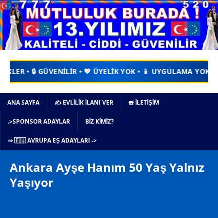
 GÜVENİLİR • 💖 ÜYELİK YOK • 📱 UYGULAMA YOK • ⏳ ZAMAN KAYB
ANA SAYFA
✍️ EVLİLİK İLANI VER
☎️ İLETİŞİM
.>SPONSOR ADAYLAR
BIZ KIMIZ?
⇒ 🇪🇺 AVRUPA EŞ ADAYLARI ->
Ankara Ayşe Hanım 50 Yaş Yalnız
Yaşıyor