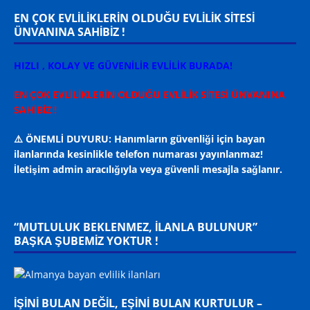
EN ÇOK EVLİLİKLERİN OLDUĞU EVLİLİK SİTESİ
ÜNVANINA SAHİBİZ !
HIZLI , KOLAY VE GÜVENİLİR EVLİLİK BURADA!
EN ÇOK EVLİLİKLERİN OLDUĞU EVLİLİK SİTESİ ÜNVANINA
SAHİBİZ !
⚠️ ÖNEMLİ DUYURU: Hanımların güvenliği için bayan
ilanlarında kesinlikle telefon numarası yayınlanmaz!
İletişim admin aracılığıyla veya güvenli mesajla sağlanır.
“MUTLULUK BEKLENMEZ, ILANLA BULUNUR”
BAŞKA ŞUBEMİZ YOKTUR !
İŞİNİ BULAN DEĞİL, EŞİNİ BULAN KURTULUR –