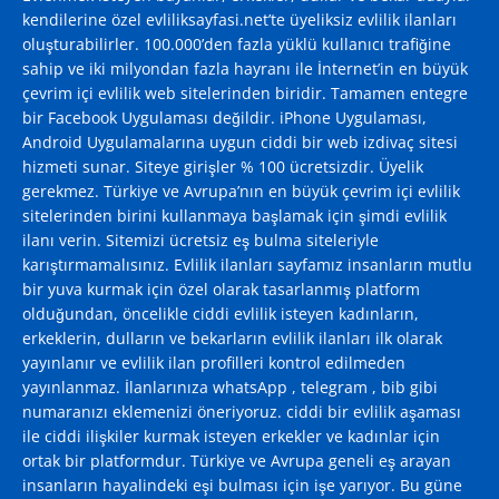
kendilerine özel evliliksayfasi.net’te üyeliksiz evlilik ilanları
oluşturabilirler. 100.000’den fazla yüklü kullanıcı trafiğine
sahip ve iki milyondan fazla hayranı ile İnternet’in en büyük
çevrim içi evlilik web sitelerinden biridir. Tamamen entegre
bir Facebook Uygulaması değildir. iPhone Uygulaması,
Android Uygulamalarına uygun ciddi bir web izdivaç sitesi
hizmeti sunar. Siteye girişler % 100 ücretsizdir. Üyelik
gerekmez. Türkiye ve Avrupa’nın en büyük çevrim içi evlilik
sitelerinden birini kullanmaya başlamak için şimdi evlilik
ilanı verin. Sitemizi ücretsiz eş bulma siteleriyle
karıştırmamalısınız. Evlilik ilanları sayfamız insanların mutlu
bir yuva kurmak için özel olarak tasarlanmış platform
olduğundan, öncelikle ciddi evlilik isteyen kadınların,
erkeklerin, dulların ve bekarların evlilik ilanları ilk olarak
yayınlanır ve evlilik ilan profilleri kontrol edilmeden
yayınlanmaz. İlanlarınıza whatsApp , telegram , bib gibi
numaranızı eklemenizi öneriyoruz. ciddi bir evlilik aşaması
ile ciddi ilişkiler kurmak isteyen erkekler ve kadınlar için
ortak bir platformdur. Türkiye ve Avrupa geneli eş arayan
insanların hayalindeki eşi bulması için işe yarıyor. Bu güne