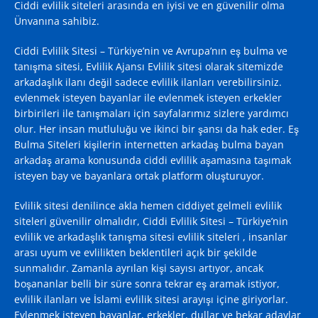
Ciddi evlilik siteleri arasında en iyisi ve en güvenilir olma
Ünvanına sahibiz.
Ciddi Evlilik Sitesi – Türkiye’nin ve Avrupa’nın eş bulma ve
tanışma sitesi, Evlilik Ajansı
Evlilik sitesi
olarak sitemizde
arkadaşlık ilanı değil sadece evlilik ilanları verebilirsiniz.
evlenmek isteyen bayanlar ile evlenmek isteyen erkekler
birbirileri ile tanışmaları için sayfalarımız sizlere yardımcı
olur. Her insan mutluluğu ve ikinci bir şansı da hak eder. Eş
Bulma Siteleri kişilerin internetten arkadaş bulma bayan
arkadaş arama konusunda ciddi evlilik aşamasına taşımak
isteyen bay ve bayanlara ortak platform oluşturuyor.
Evlilik sitesi denilince akla hemen ciddiyet gelmeli evlilik
siteleri güvenilir olmalıdır, Ciddi Evlilik Sitesi – Türkiye’nin
evlilik ve arkadaşlık tanışma sitesi evlilik siteleri , insanlar
arası uyum ve evlilikten beklentileri açık bir şekilde
sunmalıdır. Zamanla ayrılan kişi sayısı artıyor, ancak
boşananlar belli bir süre sonra tekrar eş aramak istiyor,
evlilik ilanları ve İslami evlilik sitesi arayışı içine giriyorlar.
Evlenmek isteyen bayanlar, erkekler, dullar ve bekar adaylar