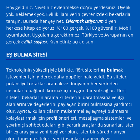
Hoş geldiniz. Niyetiniz evlenmekse doğru yerdesiniz. Üyelik
yok. Beklemek yok. Evlilik ilanı verin çevrenizdeki bekarlarla
tanışın. Burada her şey net.
Evlenmek istiyorum
diyen
herkese hitap ediyoruz. %100 gerçek. %100 güvenilir. Mobil
uyumludur. Uygulama gerektirmez. Türkiye ve Avrupa’nın en
gerçek
evlilik sayfası
. Kısmetiniz açık olsun.
EŞ BULMA SITESI
Teknolojinin yükselişiyle birlikte, flört siteleri
eş bulma
k
isteyenler için giderek daha popüler hale geldi. Bu siteler,
potansiyel ortaklar aramak ve dünyanın her yerinden
insanlarla bağlantı kurmak için uygun bir yol sağlar. Flört
siteler, bekarların arama kriterlerini daraltmasına ve ilgi
alanlarını ve değerlerini paylaşan birini bulmasına yardımcı
olur. Ayrıca, kullanıcıların mükemmel eşleşmeyi bulmasını
kolaylaştırmak için profil önerileri, mesajlaşma sistemleri ve
çevrimiçi sohbet odaları gibi yararlı araçlar da sunarlar. İster
bir eş arayışına yeni başlıyor olun, ister bir süredir arıyor
olun, tanışma siteleri, yeni insanlarla tanışmak ve