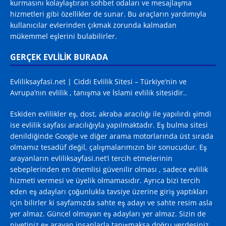
kurmasını kolaylaştıran sohbet odaları ve mesajlaşma
hizmetleri gibi özellikler de sunar. Bu araçların yardımıyla
kullanıcılar evlerinden çıkmak zorunda kalmadan
mükemmel eşlerini bulabilirler.
GERÇEK EVLİLİK BURADA
Evliliksayfasi.net | Ciddi Evlilik Sitesi – Türkiye’nin ve
Avrupa’nın evlilik , tanışma ve İslami evlilik sitesidir..
Eskiden evlilikler eş, dost, akraba aracılığı ile yapılırdı şimdi
ise evlilik sayfası aracılığıyla yapılmaktadır. Eş bulma sitesi
denildiğinde
Google
ve diğer arama motorlarında üst sırada
olmamız tesadüf değil, çalışmalarımızın bir sonucudur. Eş
arayanların evliliksayfasi.net’i tercih etmelerinin
sebeplerinden en önemlisi güvenilir olması , sadece evlilik
hizmeti vermesi ve üyelik olmamasıdır. Ayrıca bizi tercih
eden eş adayları çoğunlukla tavsiye üzerine giriş yaptıkları
için bilirler ki sayfamızda sahte eş adayı ve sahte resim asla
yer almaz. Güncel olmayan eş adayları yer almaz. Sizin de
niyetiniz eş arayan insanlarla tanışmaksa doğru yerdesiniz.