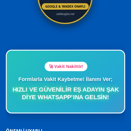
GOOGLE & YANDEX ONAYLI
evliliksayfasi.net
🚀 Vakit Nakittir!
Formlarla Vakit Kaybetme! İlanını Ver;
HIZLI VE GÜVENILIR EŞ ADAYIN ŞAK
DIYE WHATSAPP’INA GELSIN!
ÖNEMLİ UYARI !