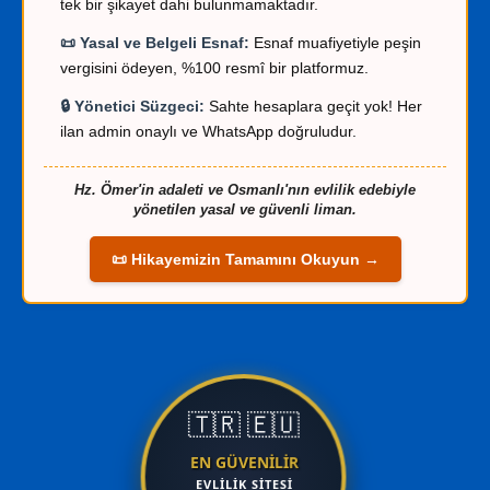
tek bir şikayet dahi bulunmamaktadır.
📜 Yasal ve Belgeli Esnaf:
Esnaf muafiyetiyle peşin
vergisini ödeyen, %100 resmî bir platformuz.
🔒 Yönetici Süzgeci:
Sahte hesaplara geçit yok! Her
ilan admin onaylı ve WhatsApp doğruludur.
Hz. Ömer'in adaleti ve Osmanlı'nın evlilik edebiyle
yönetilen yasal ve güvenli liman.
📜 Hikayemizin Tamamını Okuyun →
🇹🇷
🇪🇺
EN GÜVENİLİR
EVLİLİK SİTESİ