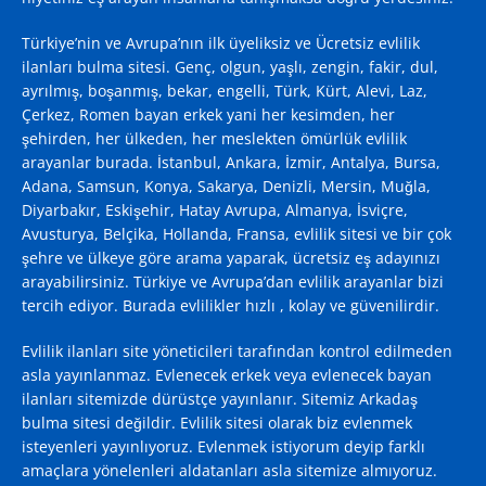
Türkiye’nin ve Avrupa’nın ilk üyeliksiz ve Ücretsiz evlilik
ilanları bulma sitesi. Genç, olgun, yaşlı, zengin, fakir, dul,
ayrılmış, boşanmış, bekar, engelli, Türk, Kürt, Alevi, Laz,
Çerkez, Romen bayan erkek yani her kesimden, her
şehirden, her ülkeden, her meslekten ömürlük evlilik
arayanlar burada. İstanbul, Ankara, İzmir, Antalya, Bursa,
Adana, Samsun, Konya, Sakarya, Denizli, Mersin, Muğla,
Diyarbakır, Eskişehir, Hatay Avrupa, Almanya, İsviçre,
Avusturya, Belçika, Hollanda, Fransa, evlilik sitesi ve bir çok
şehre ve ülkeye göre arama yaparak, ücretsiz eş adayınızı
arayabilirsiniz. Türkiye ve Avrupa’dan evlilik arayanlar bizi
tercih ediyor. Burada evlilikler hızlı , kolay ve güvenilirdir.
Evlilik ilanları site yöneticileri tarafından kontrol edilmeden
asla yayınlanmaz. Evlenecek erkek veya evlenecek bayan
ilanları sitemizde dürüstçe yayınlanır. Sitemiz Arkadaş
bulma sitesi değildir. Evlilik sitesi olarak biz evlenmek
isteyenleri yayınlıyoruz. Evlenmek istiyorum deyip farklı
amaçlara yönelenleri aldatanları asla sitemize almıyoruz.