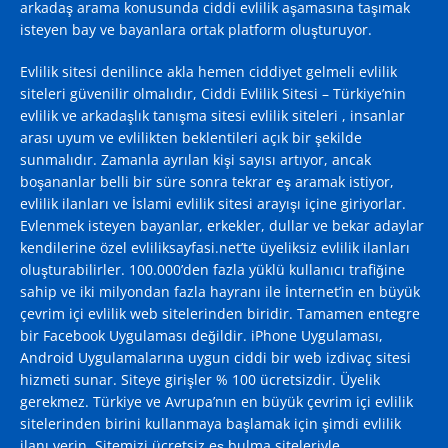
arkadaş arama konusunda ciddi evlilik aşamasına taşımak
isteyen bay ve bayanlara ortak platform oluşturuyor.
Evlilik sitesi denilince akla hemen ciddiyet gelmeli evlilik
siteleri güvenilir olmalıdır, Ciddi Evlilik Sitesi – Türkiye’nin
evlilik ve arkadaşlık tanışma sitesi evlilik siteleri , insanlar
arası uyum ve evlilikten beklentileri açık bir şekilde
sunmalıdır. Zamanla ayrılan kişi sayısı artıyor, ancak
boşananlar belli bir süre sonra tekrar eş aramak istiyor,
evlilik ilanları ve İslami evlilik sitesi arayışı içine giriyorlar.
Evlenmek isteyen bayanlar, erkekler, dullar ve bekar adaylar
kendilerine özel evliliksayfasi.net’te üyeliksiz evlilik ilanları
oluşturabilirler. 100.000’den fazla yüklü kullanıcı trafiğine
sahip ve iki milyondan fazla hayranı ile İnternet’in en büyük
çevrim içi evlilik web sitelerinden biridir. Tamamen entegre
bir Facebook Uygulaması değildir. iPhone Uygulaması,
Android Uygulamalarına uygun ciddi bir web izdivaç sitesi
hizmeti sunar. Siteye girişler % 100 ücretsizdir. Üyelik
gerekmez. Türkiye ve Avrupa’nın en büyük çevrim içi evlilik
sitelerinden birini kullanmaya başlamak için şimdi evlilik
ilanı verin. Sitemizi ücretsiz eş bulma siteleriyle