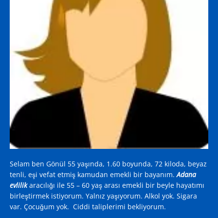
Selam ben Gönül 55 yaşında, 1.60 boyunda, 72 kiloda, beyaz
tenli, eşi vefat etmiş kamudan emekli bir bayanım.
Adana
evlilik
aracılığı ile 55 – 60 yaş arası emekli bir beyle hayatımı
birleştirmek istiyorum. Yalnız yaşıyorum. Alkol yok. Sigara
var. Çocuğum yok. Ciddi taliplerimi bekliyorum.