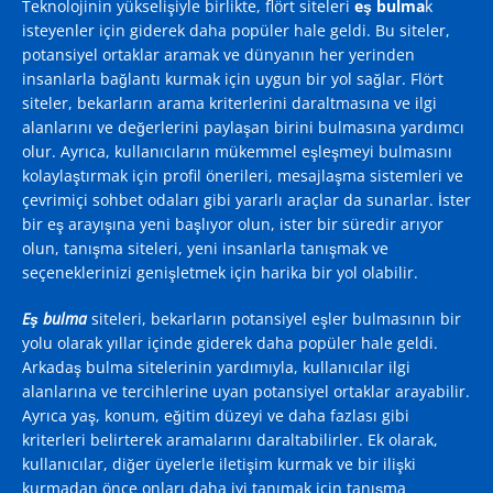
Teknolojinin yükselişiyle birlikte, flört siteleri
eş bulma
k
isteyenler için giderek daha popüler hale geldi. Bu siteler,
potansiyel ortaklar aramak ve dünyanın her yerinden
insanlarla bağlantı kurmak için uygun bir yol sağlar. Flört
siteler, bekarların arama kriterlerini daraltmasına ve ilgi
alanlarını ve değerlerini paylaşan birini bulmasına yardımcı
olur. Ayrıca, kullanıcıların mükemmel eşleşmeyi bulmasını
kolaylaştırmak için profil önerileri, mesajlaşma sistemleri ve
çevrimiçi sohbet odaları gibi yararlı araçlar da sunarlar. İster
bir eş arayışına yeni başlıyor olun, ister bir süredir arıyor
olun, tanışma siteleri, yeni insanlarla tanışmak ve
seçeneklerinizi genişletmek için harika bir yol olabilir.
Eş bulma
siteleri, bekarların potansiyel eşler bulmasının bir
yolu olarak yıllar içinde giderek daha popüler hale geldi.
Arkadaş bulma sitelerinin yardımıyla, kullanıcılar ilgi
alanlarına ve tercihlerine uyan potansiyel ortaklar arayabilir.
Ayrıca yaş, konum, eğitim düzeyi ve daha fazlası gibi
kriterleri belirterek aramalarını daraltabilirler. Ek olarak,
kullanıcılar, diğer üyelerle iletişim kurmak ve bir ilişki
kurmadan önce onları daha iyi tanımak için tanışma