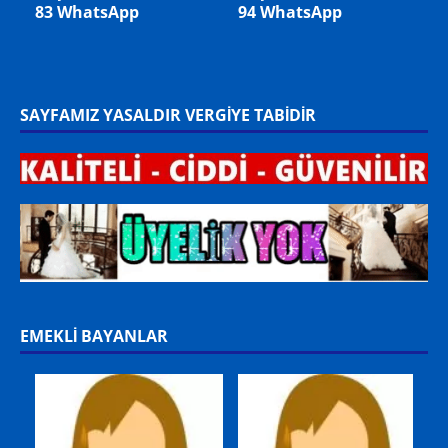
WhatsApp
Almanya/ Stuttgart –
Mikail Bey 33 Yaş
Memur +49 178 9361893
WhatsApp BEKAR
SAYFAMIZ YASALDIR VERGİYE TABİDİR
EMEKLİ BAYANLAR