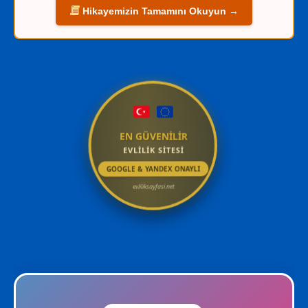
Hikayemizin Tamamını Okuyun →
EN GÜVENİLİR
EVLİLİK SİTESİ
GOOGLE & YANDEX ONAYLI
evliliksayfasi.net