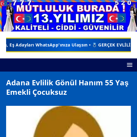
ınıza Ulaşsın •
GERÇEK EVLİLİKLER İÇİN DOĞRU ADRES •
Adana Evlilik Gönül Hanım 55 Yaş
Emekli Çocuksuz