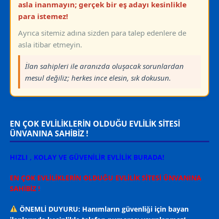
asla inanmayın; gerçek bir eş adayı kesinlikle
para istemez!
Ayrıca sitemiz adına sizden para talep edenlere de
asla itibar etmeyin.
İlan sahipleri ile aranızda oluşacak sorunlardan
mesul değiliz; herkes ince elesin, sık dokusun.
EN ÇOK EVLİLİKLERİN OLDUĞU EVLİLİK SİTESİ
ÜNVANINA SAHİBİZ !
HIZLI , KOLAY VE GÜVENİLİR EVLİLİK BURADA!
EN ÇOK EVLİLİKLERİN OLDUĞU EVLİLİK SİTESİ ÜNVANINA
SAHİBİZ !
ÖNEMLİ DUYURU: Hanımların güvenliği için bayan