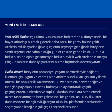
YENI EVLILIK İLANLARI
Yeni evlilik ilanları
eş Bulma Günümüzün hızlı tempolu dünyasında, bir
hayat arkadaşı bulmak giderek daha zorlu bir görev haline geldi.
Ailelerin evlilik ayarladığı ve iş eşlerini seçmeye geldiğinde bireylerin
sınırlı seçeneklere sahip olduğu günler çoktan geride kaldı. Bununla
birlikte, teknolojinin gelişmesiyle birlikte, evlilik web sitelerinin ortaya
çıkışı, insanların daha iyi yarılarını bulma biçiminde devrim yarattı.
Evlilik siteleri
, bireylerin potansiyel yaşam partnerleriyle bağlantı
kurması için uygun ve verimli bir platform sundukları için son yıllarda
önemli bir popülerlik kazanmıştır. Bu web siteleri, benzer değer ve
inançları paylaşan bir ortak bulmayı kolaylaştırarak, çeşitli
geçmişlerden, dinlerden ve topluluklardan insanlara hitap etmek
üzere tasarlanmıştır. İster geleneksel bir görücü usulü evlilik, ister
daha modern bir aşk evliliği arıyor olun, bu platformlar aralarından
seçim yapabileceğiniz çok çeşitli seçenekler sunar.