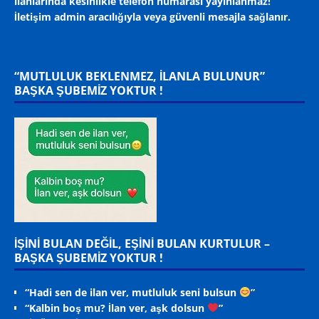
ilanlarında kesinlikle telefon numarası yayınlanmaz!
İletişim admin aracılığıyla veya güvenli mesajla sağlanır.
“MUTLULUK BEKLENMEZ, ILANLA BULUNUR”
BAŞKA ŞUBEMİZ YOKTUR !
İŞİNİ BULAN DEĞİL, EŞİNİ BULAN KURTULUR –
BAŞKA ŞUBEMİZ YOKTUR !
“Hadi sen de ilan ver, mutluluk seni bulsun
”
“Kalbin boş mu? İlan ver, aşk dolsun
”