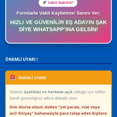
Vakit Nakittir!
Formlarla Vakit Kaybetme! İlanını Ver;
HIZLI VE GÜVENILIR EŞ ADAYIN ŞAK
DIYE WHATSAPP’INA GELSIN!
ÖNEMLİ UYARI !
ÖNEMLİ UYARI!
Sitemiz
üyeliksiz ve herkese açık
olduğu için lütfen
kendi güvenliğiniz adına dikkatli olun.
Kim olursa olsun; sizden "yol parası, vize veya
acil ihtiyaç" bahanesiyle para talep eden kişilere