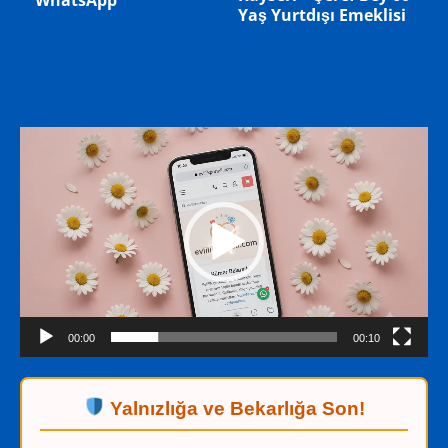
55 Yaş Eşi Vefat Etmiş
Ayrılmış 0536 919 91 32
0534 320 60 52
WhatsApp
WhatsApp
Video
oynatıcı
00:00
00:10
Yalnızlığa ve Bekarlığa Son!