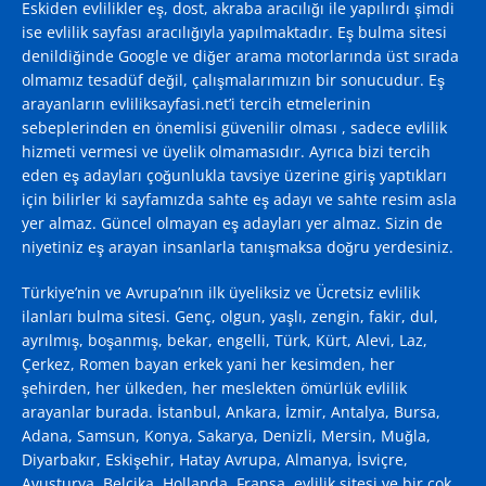
Eskiden evlilikler eş, dost, akraba aracılığı ile yapılırdı şimdi
ise evlilik sayfası aracılığıyla yapılmaktadır. Eş bulma sitesi
denildiğinde
Google
ve diğer arama motorlarında üst sırada
olmamız tesadüf değil, çalışmalarımızın bir sonucudur. Eş
arayanların evliliksayfasi.net’i tercih etmelerinin
sebeplerinden en önemlisi güvenilir olması , sadece evlilik
hizmeti vermesi ve üyelik olmamasıdır. Ayrıca bizi tercih
eden eş adayları çoğunlukla tavsiye üzerine giriş yaptıkları
için bilirler ki sayfamızda sahte eş adayı ve sahte resim asla
yer almaz. Güncel olmayan eş adayları yer almaz. Sizin de
niyetiniz eş arayan insanlarla tanışmaksa doğru yerdesiniz.
Türkiye’nin ve Avrupa’nın ilk üyeliksiz ve Ücretsiz evlilik
ilanları bulma sitesi. Genç, olgun, yaşlı, zengin, fakir, dul,
ayrılmış, boşanmış, bekar, engelli, Türk, Kürt, Alevi, Laz,
Çerkez, Romen bayan erkek yani her kesimden, her
şehirden, her ülkeden, her meslekten ömürlük evlilik
arayanlar burada. İstanbul, Ankara, İzmir, Antalya, Bursa,
Adana, Samsun, Konya, Sakarya, Denizli, Mersin, Muğla,
Diyarbakır, Eskişehir, Hatay Avrupa, Almanya, İsviçre,
Avusturya, Belçika, Hollanda, Fransa, evlilik sitesi ve bir çok