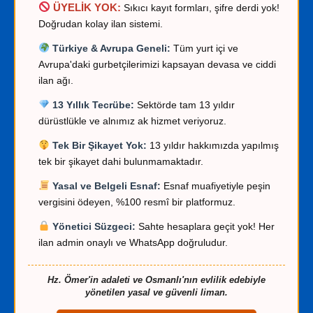
ÜYELİK YOK:
Sıkıcı kayıt formları, şifre derdi yok!
Doğrudan kolay ilan sistemi.
Türkiye & Avrupa Geneli:
Tüm yurt içi ve
Avrupa'daki gurbetçilerimizi kapsayan devasa ve ciddi
ilan ağı.
13 Yıllık Tecrübe:
Sektörde tam 13 yıldır
dürüstlükle ve alnımız ak hizmet veriyoruz.
Tek Bir Şikayet Yok:
13 yıldır hakkımızda yapılmış
tek bir şikayet dahi bulunmamaktadır.
Yasal ve Belgeli Esnaf:
Esnaf muafiyetiyle peşin
vergisini ödeyen, %100 resmî bir platformuz.
Yönetici Süzgeci:
Sahte hesaplara geçit yok! Her
ilan admin onaylı ve WhatsApp doğruludur.
Hz. Ömer'in adaleti ve Osmanlı'nın evlilik edebiyle
yönetilen yasal ve güvenli liman.