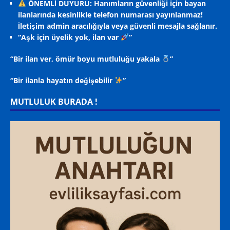
ÖNEMLİ DUYURU: Hanımların güvenliği için bayan
ilanlarında kesinlikle telefon numarası yayınlanmaz!
İletişim admin aracılığıyla veya güvenli mesajla sağlanır.
“Aşk için üyelik yok, ilan var
”
“Bir ilan ver, ömür boyu mutluluğu yakala
”
“Bir ilanla hayatın değişebilir
”
MUTLULUK BURADA !