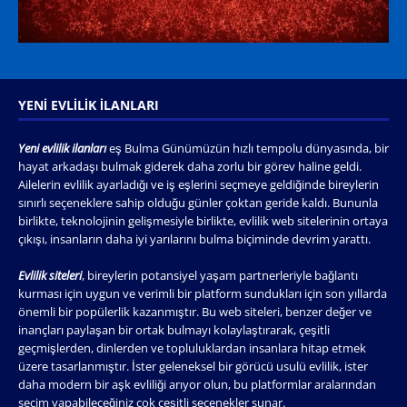
YENI EVLILIK İLANLARI
Yeni evlilik ilanları
eş Bulma Günümüzün hızlı tempolu dünyasında, bir
hayat arkadaşı bulmak giderek daha zorlu bir görev haline geldi.
Ailelerin evlilik ayarladığı ve iş eşlerini seçmeye geldiğinde bireylerin
sınırlı seçeneklere sahip olduğu günler çoktan geride kaldı. Bununla
birlikte, teknolojinin gelişmesiyle birlikte, evlilik web sitelerinin ortaya
çıkışı, insanların daha iyi yarılarını bulma biçiminde devrim yarattı.
Evlilik siteleri
, bireylerin potansiyel yaşam partnerleriyle bağlantı
kurması için uygun ve verimli bir platform sundukları için son yıllarda
önemli bir popülerlik kazanmıştır. Bu web siteleri, benzer değer ve
inançları paylaşan bir ortak bulmayı kolaylaştırarak, çeşitli
geçmişlerden, dinlerden ve topluluklardan insanlara hitap etmek
üzere tasarlanmıştır. İster geleneksel bir görücü usulü evlilik, ister
daha modern bir aşk evliliği arıyor olun, bu platformlar aralarından
seçim yapabileceğiniz çok çeşitli seçenekler sunar.