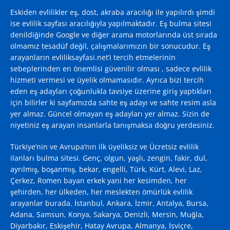
Eskiden evlilikler eş, dost, akraba aracılığı ile yapılırdı şimdi
ise evlilik sayfası aracılığıyla yapılmaktadır. Eş bulma sitesi
denildiğinde
Google
ve diğer arama motorlarında üst sırada
olmamız tesadüf değil, çalışmalarımızın bir sonucudur. Eş
arayanların evliliksayfasi.net’i tercih etmelerinin
sebeplerinden en önemlisi güvenilir olması , sadece evlilik
hizmeti vermesi ve üyelik olmamasıdır. Ayrıca bizi tercih
eden eş adayları çoğunlukla tavsiye üzerine giriş yaptıkları
için bilirler ki sayfamızda sahte eş adayı ve sahte resim asla
yer almaz. Güncel olmayan eş adayları yer almaz. Sizin de
niyetiniz eş arayan insanlarla tanışmaksa doğru yerdesiniz.
Türkiye’nin ve Avrupa’nın ilk üyeliksiz ve Ücretsiz evlilik
ilanları bulma sitesi. Genç, olgun, yaşlı, zengin, fakir, dul,
ayrılmış, boşanmış, bekar, engelli, Türk, Kürt, Alevi, Laz,
Çerkez, Romen bayan erkek yani her kesimden, her
şehirden, her ülkeden, her meslekten ömürlük evlilik
arayanlar burada. İstanbul, Ankara, İzmir, Antalya, Bursa,
Adana, Samsun, Konya, Sakarya, Denizli, Mersin, Muğla,
Diyarbakır, Eskişehir, Hatay Avrupa, Almanya, İsviçre,