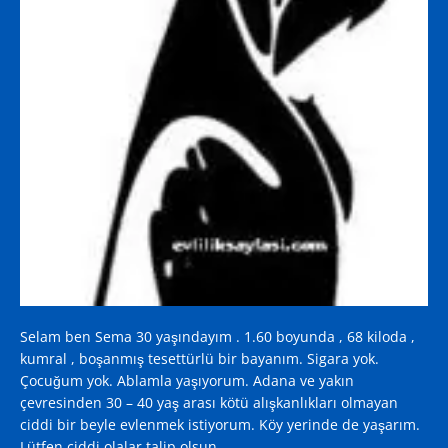
Selam ben Sema 30 yaşındayım . 1.60 boyunda , 68 kiloda ,
kumral , boşanmış tesettürlü bir bayanım. Sigara yok.
Çocuğum yok. Ablamla yaşıyorum. Adana ve yakın
çevresinden 30 – 40 yaş arası kötü alışkanlıkları olmayan
ciddi bir beyle evlenmek istiyorum. Köy yerinde de yaşarım.
Lütfen ciddi olalar talip olsun.