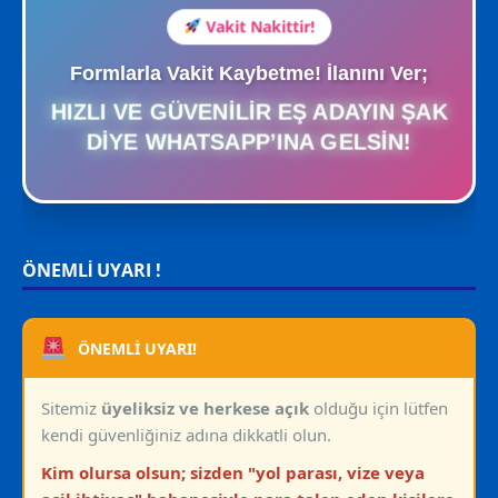
Vakit Nakittir!
Formlarla Vakit Kaybetme! İlanını Ver;
HIZLI VE GÜVENILIR EŞ ADAYIN ŞAK
DIYE WHATSAPP’INA GELSIN!
ÖNEMLİ UYARI !
ÖNEMLİ UYARI!
Sitemiz
üyeliksiz ve herkese açık
olduğu için lütfen
kendi güvenliğiniz adına dikkatli olun.
Kim olursa olsun; sizden "yol parası, vize veya