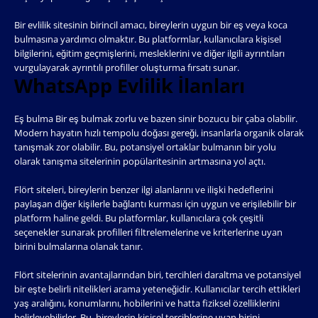
Bir evlilik sitesinin birincil amacı, bireylerin uygun bir eş veya koca
bulmasına yardımcı olmaktır. Bu platformlar, kullanıcılara kişisel
bilgilerini, eğitim geçmişlerini, mesleklerini ve diğer ilgili ayrıntıları
vurgulayarak ayrıntılı profiller oluşturma fırsatı sunar.
WhatsApp Evlilik İlanları
Eş bulma Bir eş bulmak zorlu ve bazen sinir bozucu bir çaba olabilir.
Modern hayatın hızlı tempolu doğası gereği, insanlarla organik olarak
tanışmak zor olabilir. Bu, potansiyel ortaklar bulmanın bir yolu
olarak tanışma sitelerinin popülaritesinin artmasına yol açtı.
Flört siteleri, bireylerin benzer ilgi alanlarını ve ilişki hedeflerini
paylaşan diğer kişilerle bağlantı kurması için uygun ve erişilebilir bir
platform haline geldi. Bu platformlar, kullanıcılara çok çeşitli
seçenekler sunarak profilleri filtrelemelerine ve kriterlerine uyan
birini bulmalarına olanak tanır.
Flört sitelerinin avantajlarından biri, tercihleri ​​daraltma ve potansiyel
bir eşte belirli nitelikleri arama yeteneğidir. Kullanıcılar tercih ettikleri
yaş aralığını, konumlarını, hobilerini ve hatta fiziksel özelliklerini
belirleyebilirler. Bu, bireylerin kişisel tercihlerine uyan birini