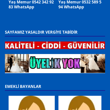
56
54 Yaş 0539 936 65 85
.>SPONSOR ADAYLAR
WhatsApp
Almanya/ Stuttgart –
Mikail Bey 33 Yaş
Memur +49 178 9361893
WhatsApp BEKAR
SAYFAMIZ YASALDIR VERGİYE TABİDİR
EMEKLİ BAYANLAR