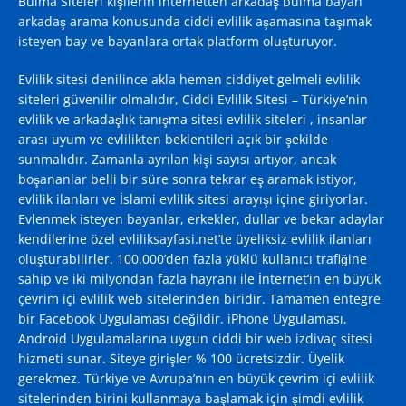
Bulma Siteleri kişilerin internetten arkadaş bulma bayan
arkadaş arama konusunda ciddi evlilik aşamasına taşımak
isteyen bay ve bayanlara ortak platform oluşturuyor.
Evlilik sitesi denilince akla hemen ciddiyet gelmeli evlilik
siteleri güvenilir olmalıdır, Ciddi Evlilik Sitesi – Türkiye’nin
evlilik ve arkadaşlık tanışma sitesi evlilik siteleri , insanlar
arası uyum ve evlilikten beklentileri açık bir şekilde
sunmalıdır. Zamanla ayrılan kişi sayısı artıyor, ancak
boşananlar belli bir süre sonra tekrar eş aramak istiyor,
evlilik ilanları ve İslami evlilik sitesi arayışı içine giriyorlar.
Evlenmek isteyen bayanlar, erkekler, dullar ve bekar adaylar
kendilerine özel evliliksayfasi.net’te üyeliksiz evlilik ilanları
oluşturabilirler. 100.000’den fazla yüklü kullanıcı trafiğine
sahip ve iki milyondan fazla hayranı ile İnternet’in en büyük
çevrim içi evlilik web sitelerinden biridir. Tamamen entegre
bir Facebook Uygulaması değildir. iPhone Uygulaması,
Android Uygulamalarına uygun ciddi bir web izdivaç sitesi
hizmeti sunar. Siteye girişler % 100 ücretsizdir. Üyelik
gerekmez. Türkiye ve Avrupa’nın en büyük çevrim içi evlilik
sitelerinden birini kullanmaya başlamak için şimdi evlilik