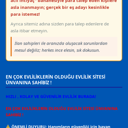
acil ihtiyaç" bahanesiyle para talep eden kişilere
asla inanmayın; gerçek bir eş adayı kesinlikle
para istemez!
Ayrıca sitemiz adına sizden para talep edenlere de
asla itibar etmeyin.
İlan sahipleri ile aranızda oluşacak sorunlardan
mesul değiliz; herkes ince elesin, sık dokusun.
EN ÇOK EVLİLİKLERİN OLDUĞU EVLİLİK SİTESİ
ÜNVANINA SAHİBİZ !
HIZLI , KOLAY VE GÜVENİLİR EVLİLİK BURADA!
EN ÇOK EVLİLİKLERİN OLDUĞU EVLİLİK SİTESİ ÜNVANINA
SAHİBİZ !
ÖNEMLİ DUYURU: Hanımların güvenliği için bayan