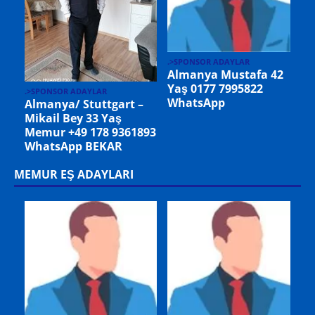
.>SPONSOR ADAYLAR
.
Danimarka Bayram
Bey 69 Yaş Emekli +45
.>SPONSOR ADAYLAR
22 82 56 01 WhatsApp
Almanya İbrahim Bey
53 Yaş +49 1522
8522699 WhatsApp
MEMUR EŞ ADAYLARI