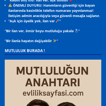
“Kalbin boş mu? İlan ver, aşk dolsun
”
ÖNEMLİ DUYURU: Hanımların güvenliği için bayan
ilanlarında kesinlikle telefon numarası yayınlanmaz!
İletişim admin aracılığıyla veya güvenli mesajla sağlanır.
“Aşk için üyelik yok, ilan var
”
“Bir ilan ver, ömür boyu mutluluğu yakala
”
“Bir ilanla hayatın değişebilir
”
MUTLULUK BURADA !