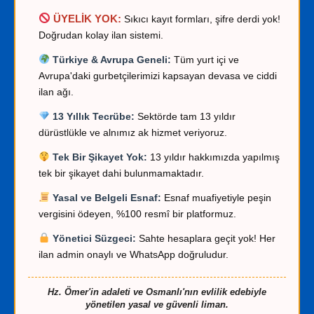
ÜYELİK YOK:
Sıkıcı kayıt formları, şifre derdi yok!
Doğrudan kolay ilan sistemi.
Türkiye & Avrupa Geneli:
Tüm yurt içi ve
Avrupa'daki gurbetçilerimizi kapsayan devasa ve ciddi
ilan ağı.
13 Yıllık Tecrübe:
Sektörde tam 13 yıldır
dürüstlükle ve alnımız ak hizmet veriyoruz.
Tek Bir Şikayet Yok:
13 yıldır hakkımızda yapılmış
tek bir şikayet dahi bulunmamaktadır.
Yasal ve Belgeli Esnaf:
Esnaf muafiyetiyle peşin
vergisini ödeyen, %100 resmî bir platformuz.
Yönetici Süzgeci:
Sahte hesaplara geçit yok! Her
ilan admin onaylı ve WhatsApp doğruludur.
Hz. Ömer'in adaleti ve Osmanlı'nın evlilik edebiyle
yönetilen yasal ve güvenli liman.