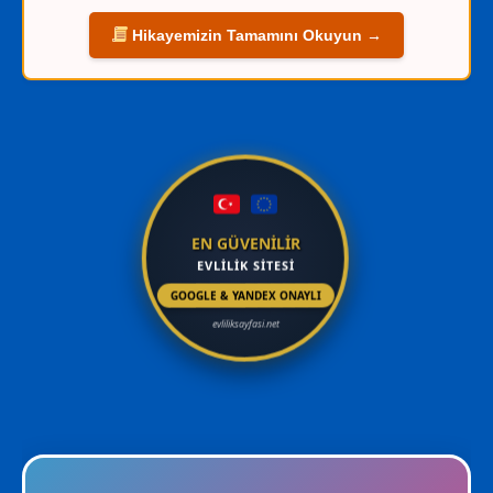
Hikayemizin Tamamını Okuyun →
EN GÜVENİLİR
EVLİLİK SİTESİ
GOOGLE & YANDEX ONAYLI
evliliksayfasi.net